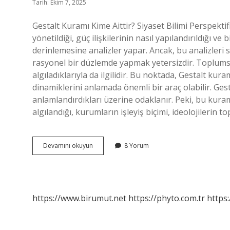
Tarih: Ekim 7, 2025
Gestalt Kuramı Kime Aittir? Siyaset Bilimi Perspektif
yönetildiği, güç ilişkilerinin nasıl yapılandırıldığı ve
derinlemesine analizler yapar. Ancak, bu analizleri s
rasyonel bir düzlemde yapmak yetersizdir. Toplums
algıladıklarıyla da ilgilidir. Bu noktada, Gestalt kura
dinamiklerini anlamada önemli bir araç olabilir. Gesta
anlamlandırdıkları üzerine odaklanır. Peki, bu kuram 
algılandığı, kurumların işleyiş biçimi, ideolojilerin 
Gestalt
Devamını okuyun
8 Yorum
kuramı
kime
ait
?
https://www.birumut.net
https://phyto.com.tr
https: