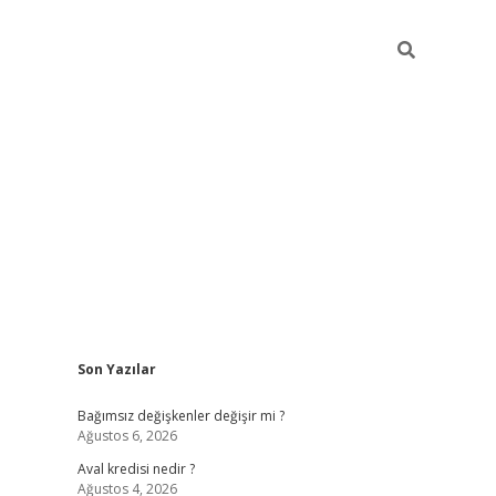
Sidebar
Son Yazılar
betexper
Bağımsız değişkenler değişir mi ?
Ağustos 6, 2026
Aval kredisi nedir ?
Ağustos 4, 2026