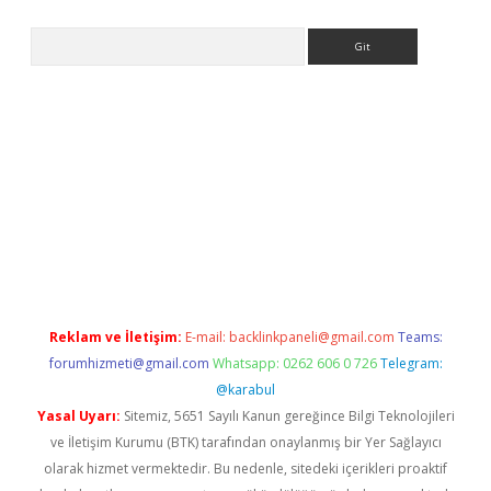
Arama
betexper
Reklam ve İletişim:
E-mail:
backlinkpaneli@gmail.com
Teams:
forumhizmeti@gmail.com
Whatsapp: 0262 606 0 726
Telegram:
@karabul
Yasal Uyarı:
Sitemiz, 5651 Sayılı Kanun gereğince Bilgi Teknolojileri
ve İletişim Kurumu (BTK) tarafından onaylanmış bir Yer Sağlayıcı
olarak hizmet vermektedir. Bu nedenle, sitedeki içerikleri proaktif