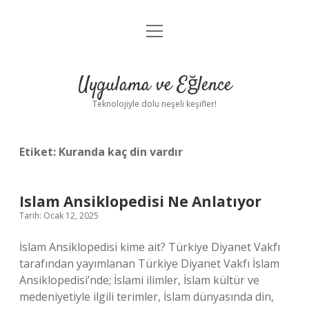
menüyü
Anasayfa
aç
Gizlilik Politikası
Uygulama ve Eğlence
Yasal Uyarı
Teknolojiyle dolu neşeli keşifler!
Hakkımızda
Etiket:
Kuranda kaç din vardır
Islam Ansiklopedisi Ne Anlatıyor
Tarih: Ocak 12, 2025
İslam Ansiklopedisi kime ait? Türkiye Diyanet Vakfı
tarafından yayımlanan Türkiye Diyanet Vakfı İslam
Ansiklopedisi’nde; İslami ilimler, İslam kültür ve
medeniyetiyle ilgili terimler, İslam dünyasında din,