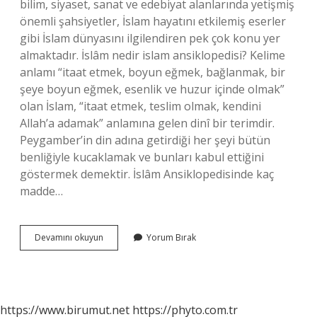
bilim, siyaset, sanat ve edebiyat alanlarında yetişmiş
önemli şahsiyetler, İslam hayatını etkilemiş eserler
gibi İslam dünyasını ilgilendiren pek çok konu yer
almaktadır. İslâm nedir islam ansiklopedisi? Kelime
anlamı “itaat etmek, boyun eğmek, bağlanmak, bir
şeye boyun eğmek, esenlik ve huzur içinde olmak”
olan İslam, “itaat etmek, teslim olmak, kendini
Allah’a adamak” anlamına gelen dinî bir terimdir.
Peygamber’in din adına getirdiği her şeyi bütün
benliğiyle kucaklamak ve bunları kabul ettiğini
göstermek demektir. İslâm Ansiklopedisinde kaç
madde…
Islam
Devamını okuyun
Yorum Bırak
Ansiklopedisi
Ne
Anlatıyor
https://www.birumut.net
https://phyto.com.tr