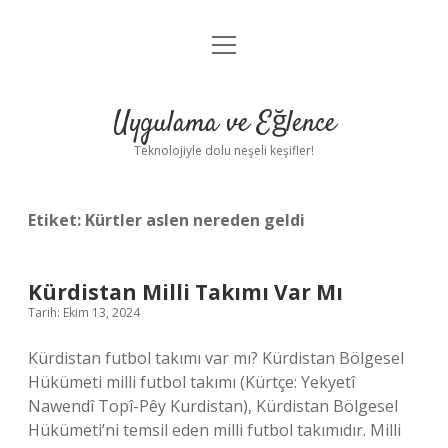
menüyü
Anasayfa
aç
Gizlilik Politikası
Uygulama ve Eğlence
Yasal Uyarı
Teknolojiyle dolu neşeli keşifler!
Hakkımızda
Etiket:
Kürtler aslen nereden geldi
Kürdistan Milli Takımı Var Mı
Tarih: Ekim 13, 2024
Kürdistan futbol takımı var mı? Kürdistan Bölgesel
Hükümeti milli futbol takımı (Kürtçe: Yekyetî
Nawendî Topî-Pêy Kurdistan), Kürdistan Bölgesel
Hükümeti’ni temsil eden milli futbol takımıdır. Milli