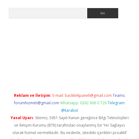
Arama
etexper
Reklam ve İletişim:
E-mail:
backlinkpaneli@gmail.com
Teams:
forumhizmeti@gmail.com
Whatsapp: 0262 606 0 726
Telegram:
@karabul
Yasal Uyarı:
Sitemiz, 5651 Sayılı Kanun gereğince Bilgi Teknolojileri
ve İletişim Kurumu (BTK) tarafından onaylanmış bir Yer Sağlayıcı
olarak hizmet vermektedir. Bu nedenle, sitedeki içerikleri proaktif