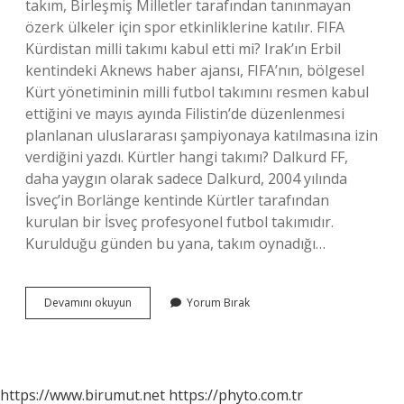
takım, Birleşmiş Milletler tarafından tanınmayan
özerk ülkeler için spor etkinliklerine katılır. FIFA
Kürdistan milli takımı kabul etti mi? Irak’ın Erbil
kentindeki Aknews haber ajansı, FIFA’nın, bölgesel
Kürt yönetiminin milli futbol takımını resmen kabul
ettiğini ve mayıs ayında Filistin’de düzenlenmesi
planlanan uluslararası şampiyonaya katılmasına izin
verdiğini yazdı. Kürtler hangi takımı? Dalkurd FF,
daha yaygın olarak sadece Dalkurd, 2004 yılında
İsveç’in Borlänge kentinde Kürtler tarafından
kurulan bir İsveç profesyonel futbol takımıdır.
Kurulduğu günden bu yana, takım oynadığı…
Kürdistan
Devamını okuyun
Yorum Bırak
Milli
Takımı
Var
Mı
https://www.birumut.net
https://phyto.com.tr