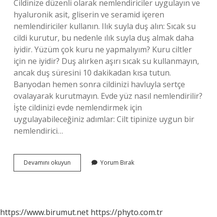
Cildinize düzenli olarak nemlendiriciler uygulayın ve
hyaluronik asit, gliserin ve seramid içeren
nemlendiriciler kullanın. Ilık suyla duş alın: Sıcak su
cildi kurutur, bu nedenle ılık suyla duş almak daha
iyidir. Yüzüm çok kuru ne yapmalıyım? Kuru ciltler
için ne iyidir? Duş alırken aşırı sıcak su kullanmayın,
ancak duş süresini 10 dakikadan kısa tutun.
Banyodan hemen sonra cildinizi havluyla sertçe
ovalayarak kurutmayın. Evde yüz nasıl nemlendirilir?
İşte cildinizi evde nemlendirmek için
uygulayabileceğiniz adımlar: Cilt tipinize uygun bir
nemlendirici…
Kuru
Devamını okuyun
Yorum Bırak
Yüzü
Nemlendirmek
Için
Ne
Yapmalı
https://www.birumut.net
https://phyto.com.tr