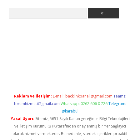
Arama
etexper
Reklam ve İletişim:
E-mail:
backlinkpaneli@gmail.com
Teams:
forumhizmeti@gmail.com
Whatsapp: 0262 606 0 726
Telegram:
@karabul
Yasal Uyarı:
Sitemiz, 5651 Sayılı Kanun gereğince Bilgi Teknolojileri
ve İletişim Kurumu (BTK) tarafından onaylanmış bir Yer Sağlayıcı
olarak hizmet vermektedir. Bu nedenle, sitedeki içerikleri proaktif