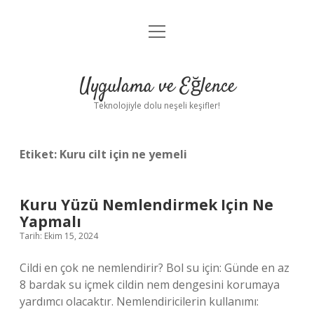
menüyü
Anasayfa
aç
Gizlilik Politikası
Uygulama ve Eğlence
Yasal Uyarı
Teknolojiyle dolu neşeli keşifler!
Hakkımızda
Etiket:
Kuru cilt için ne yemeli
Kuru Yüzü Nemlendirmek Için Ne
Yapmalı
Tarih: Ekim 15, 2024
Cildi en çok ne nemlendirir? Bol su için: Günde en az
8 bardak su içmek cildin nem dengesini korumaya
yardımcı olacaktır. Nemlendiricilerin kullanımı: