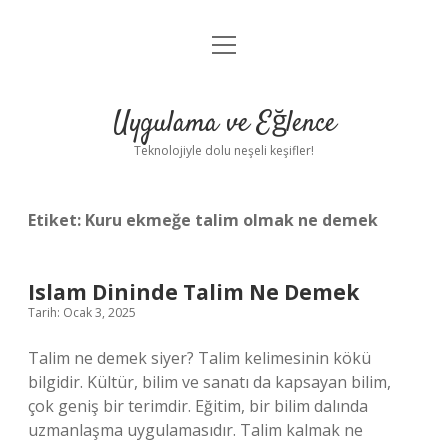
menüyü
Anasayfa
aç
Gizlilik Politikası
Uygulama ve Eğlence
Yasal Uyarı
Teknolojiyle dolu neşeli keşifler!
Hakkımızda
Etiket:
Kuru ekmeğe talim olmak ne demek
Islam Dininde Talim Ne Demek
Tarih: Ocak 3, 2025
Talim ne demek siyer? Talim kelimesinin kökü
bilgidir. Kültür, bilim ve sanatı da kapsayan bilim,
çok geniş bir terimdir. Eğitim, bir bilim dalında
uzmanlaşma uygulamasıdır. Talim kalmak ne