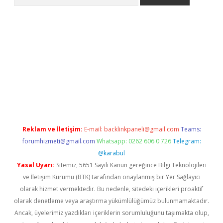
etexper
Reklam ve İletişim:
E-mail:
backlinkpaneli@gmail.com
Teams:
forumhizmeti@gmail.com
Whatsapp: 0262 606 0 726
Telegram:
@karabul
Yasal Uyarı:
Sitemiz, 5651 Sayılı Kanun gereğince Bilgi Teknolojileri
ve İletişim Kurumu (BTK) tarafından onaylanmış bir Yer Sağlayıcı
olarak hizmet vermektedir. Bu nedenle, sitedeki içerikleri proaktif
olarak denetleme veya araştırma yükümlülüğümüz bulunmamaktadır.
Ancak, üyelerimiz yazdıkları içeriklerin sorumluluğunu taşımakta olup,