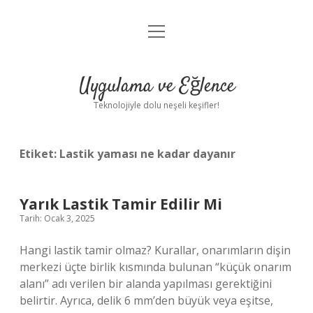
menüyü
Anasayfa
aç
Gizlilik Politikası
Uygulama ve Eğlence
Yasal Uyarı
Teknolojiyle dolu neşeli keşifler!
Hakkımızda
Etiket:
Lastik yaması ne kadar dayanır
Yarık Lastik Tamir Edilir Mi
Tarih: Ocak 3, 2025
Hangi lastik tamir olmaz? Kurallar, onarımların dişin
merkezi üçte birlik kısmında bulunan “küçük onarım
alanı” adı verilen bir alanda yapılması gerektiğini
belirtir. Ayrıca, delik 6 mm’den büyük veya eşitse,