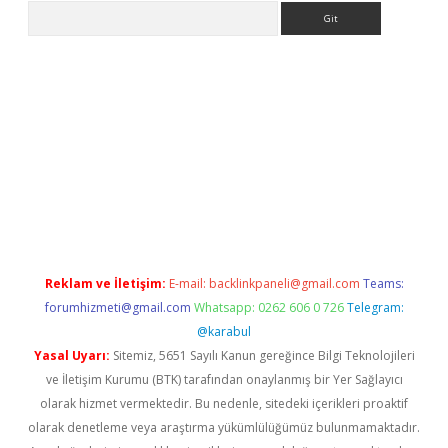
Arama
etexper
Reklam ve İletişim:
E-mail:
backlinkpaneli@gmail.com
Teams:
forumhizmeti@gmail.com
Whatsapp: 0262 606 0 726
Telegram:
@karabul
Yasal Uyarı:
Sitemiz, 5651 Sayılı Kanun gereğince Bilgi Teknolojileri
ve İletişim Kurumu (BTK) tarafından onaylanmış bir Yer Sağlayıcı
olarak hizmet vermektedir. Bu nedenle, sitedeki içerikleri proaktif
olarak denetleme veya araştırma yükümlülüğümüz bulunmamaktadır.