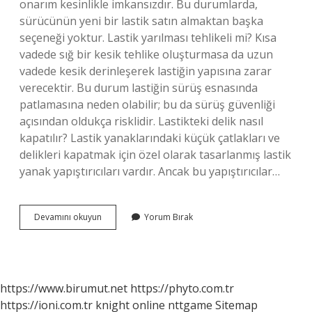
onarım kesinlikle imkansızdır. Bu durumlarda,
sürücünün yeni bir lastik satın almaktan başka
seçeneği yoktur. Lastik yarılması tehlikeli mi? Kısa
vadede sığ bir kesik tehlike oluşturmasa da uzun
vadede kesik derinleşerek lastiğin yapısına zarar
verecektir. Bu durum lastiğin sürüş esnasında
patlamasına neden olabilir; bu da sürüş güvenliği
açısından oldukça risklidir. Lastikteki delik nasıl
kapatılır? Lastik yanaklarındaki küçük çatlakları ve
delikleri kapatmak için özel olarak tasarlanmış lastik
yanak yapıştırıcıları vardır. Ancak bu yapıştırıcılar…
Yarık
Devamını okuyun
Yorum Bırak
Lastik
Tamir
Edilir
Mi
https://www.birumut.net
https://phyto.com.tr
https://ioni.com.tr
knight online
nttgame
Sitemap