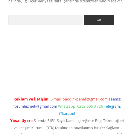
halinde, ilgili içerikler yasal süre içerisinde sitemizden kaldırılacaktır.
Arama
betexper
Reklam ve İletişim:
E-mail:
backlinkpaneli@gmail.com
Teams:
forumhizmeti@gmail.com
Whatsapp: 0262 606 0 726
Telegram:
@karabul
Yasal Uyarı:
Sitemiz, 5651 Sayılı Kanun gereğince Bilgi Teknolojileri
ve İletişim Kurumu (BTK) tarafından onaylanmış bir Yer Sağlayıcı