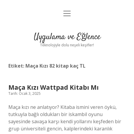
menüyü
Anasayfa
aç
Gizlilik Politikası
Uygulama ve Eğlence
Yasal Uyarı
Teknolojiyle dolu neşeli keşifler!
Hakkımızda
Etiket:
Maça Kızı 82 kitap kaç TL
Maça Kızı Wattpad Kitabı Mı
Tarih: Ocak 3, 2025
Maça kızı ne anlatıyor? Kitaba ismini veren öykü,
tutkuyla bağlı oldukları bir iskambil oyunu
sayesinde savaşa karşı kendi yollarını keşfeden bir
grup üniversiteli gencin, kalplerindeki karanlık