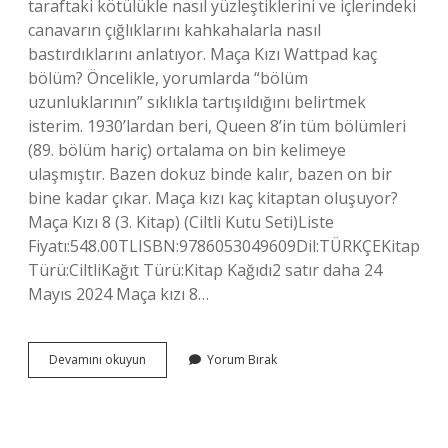
taraftaki kötülükle nasıl yüzleştiklerini ve içlerindeki
canavarın çığlıklarını kahkahalarla nasıl
bastırdıklarını anlatıyor. Maça Kızı Wattpad kaç
bölüm? Öncelikle, yorumlarda “bölüm
uzunluklarının” sıklıkla tartışıldığını belirtmek
isterim. 1930’lardan beri, Queen 8’in tüm bölümleri
(89. bölüm hariç) ortalama on bin kelimeye
ulaşmıştır. Bazen dokuz binde kalır, bazen on bir
bine kadar çıkar. Maça kızı kaç kitaptan oluşuyor?
Maça Kızı 8 (3. Kitap) (Ciltli Kutu Seti)Liste
Fiyatı:548.00TLISBN:9786053049609Dil:TÜRKÇEKitap
Türü:CiltliKağıt Türü:Kitap Kağıdı2 satır daha 24
Mayıs 2024 Maça kızı 8…
Maça
Devamını okuyun
Yorum Bırak
Kızı
Wattpad
Kitabı
Mı