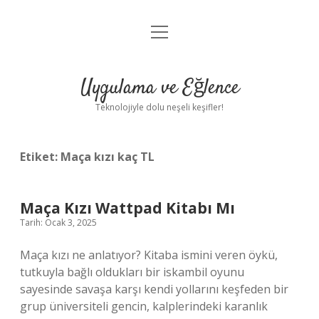
menüyü
Anasayfa
aç
Gizlilik Politikası
Uygulama ve Eğlence
Yasal Uyarı
Teknolojiyle dolu neşeli keşifler!
Hakkımızda
Etiket:
Maça kızı kaç TL
Maça Kızı Wattpad Kitabı Mı
Tarih: Ocak 3, 2025
Maça kızı ne anlatıyor? Kitaba ismini veren öykü,
tutkuyla bağlı oldukları bir iskambil oyunu
sayesinde savaşa karşı kendi yollarını keşfeden bir
grup üniversiteli gencin, kalplerindeki karanlık