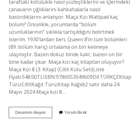
taraftaki kötülükle nasıl yüzleştiklerini ve içlerindeki
canavarın çığlıklarını kahkahalarla nasıl
bastırdıklarını anlatıyor. Maça Kızı Wattpad kaç
bölüm? Öncelikle, yorumlarda “bölüm
uzunluklarının” sıklıkla tartışıldığını belirtmek
isterim. 1930’lardan beri, Queen 8’in tüm bölümleri
(89. bölüm hariç) ortalama on bin kelimeye
ulaşmıştır. Bazen dokuz binde kalır, bazen on bir
bine kadar çıkar. Maça kızı kaç kitaptan oluşuyor?
Maça Kızı 8 (3. Kitap) (Ciltli Kutu Seti)Liste
Fiyatı:548.00TLISBN:9786053049609Dil:TÜRKÇEKitap
Türü:CiltliKağıt Türü:Kitap Kağıdı2 satır daha 24
Mayıs 2024 Maça kızı 8…
Maça
Devamını okuyun
Yorum Bırak
Kızı
Wattpad
Kitabı
Mı