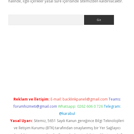
halinde, ilgili içerikler yasal süre içerisinde sitemizden kaldırılacaktır.
Arama
etexper
Reklam ve İletişim:
E-mail:
backlinkpaneli@gmail.com
Teams:
forumhizmeti@gmail.com
Whatsapp: 0262 606 0 726
Telegram:
@karabul
Yasal Uyarı:
Sitemiz, 5651 Sayılı Kanun gereğince Bilgi Teknolojileri
ve İletişim Kurumu (BTK) tarafından onaylanmış bir Yer Sağlayıcı