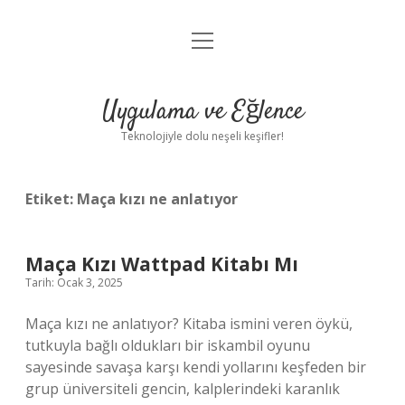
menüyü
Anasayfa
aç
Gizlilik Politikası
Uygulama ve Eğlence
Yasal Uyarı
Teknolojiyle dolu neşeli keşifler!
Hakkımızda
Etiket:
Maça kızı ne anlatıyor
Maça Kızı Wattpad Kitabı Mı
Tarih: Ocak 3, 2025
Maça kızı ne anlatıyor? Kitaba ismini veren öykü,
tutkuyla bağlı oldukları bir iskambil oyunu
sayesinde savaşa karşı kendi yollarını keşfeden bir
grup üniversiteli gencin, kalplerindeki karanlık