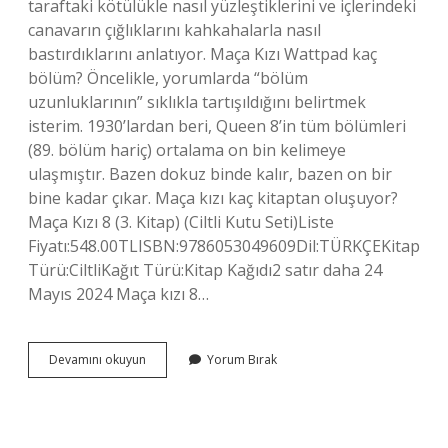
taraftaki kötülükle nasıl yüzleştiklerini ve içlerindeki
canavarın çığlıklarını kahkahalarla nasıl
bastırdıklarını anlatıyor. Maça Kızı Wattpad kaç
bölüm? Öncelikle, yorumlarda “bölüm
uzunluklarının” sıklıkla tartışıldığını belirtmek
isterim. 1930’lardan beri, Queen 8’in tüm bölümleri
(89. bölüm hariç) ortalama on bin kelimeye
ulaşmıştır. Bazen dokuz binde kalır, bazen on bir
bine kadar çıkar. Maça kızı kaç kitaptan oluşuyor?
Maça Kızı 8 (3. Kitap) (Ciltli Kutu Seti)Liste
Fiyatı:548.00TLISBN:9786053049609Dil:TÜRKÇEKitap
Türü:CiltliKağıt Türü:Kitap Kağıdı2 satır daha 24
Mayıs 2024 Maça kızı 8…
Maça
Devamını okuyun
Yorum Bırak
Kızı
Wattpad
Kitabı
Mı