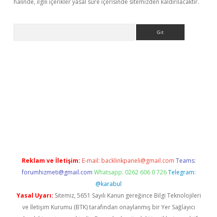
halinde, ilgili içerikler yasal süre içerisinde sitemizden kaldırılacaktır.
Arama
betexper
Reklam ve İletişim:
E-mail:
backlinkpaneli@gmail.com
Teams:
forumhizmeti@gmail.com
Whatsapp: 0262 606 0 726
Telegram:
@karabul
Yasal Uyarı:
Sitemiz, 5651 Sayılı Kanun gereğince Bilgi Teknolojileri
ve İletişim Kurumu (BTK) tarafından onaylanmış bir Yer Sağlayıcı