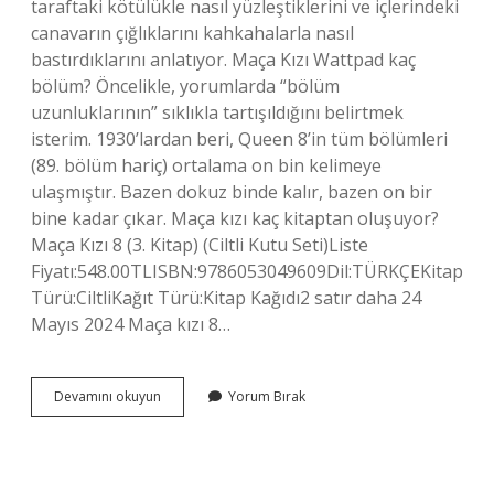
taraftaki kötülükle nasıl yüzleştiklerini ve içlerindeki
canavarın çığlıklarını kahkahalarla nasıl
bastırdıklarını anlatıyor. Maça Kızı Wattpad kaç
bölüm? Öncelikle, yorumlarda “bölüm
uzunluklarının” sıklıkla tartışıldığını belirtmek
isterim. 1930’lardan beri, Queen 8’in tüm bölümleri
(89. bölüm hariç) ortalama on bin kelimeye
ulaşmıştır. Bazen dokuz binde kalır, bazen on bir
bine kadar çıkar. Maça kızı kaç kitaptan oluşuyor?
Maça Kızı 8 (3. Kitap) (Ciltli Kutu Seti)Liste
Fiyatı:548.00TLISBN:9786053049609Dil:TÜRKÇEKitap
Türü:CiltliKağıt Türü:Kitap Kağıdı2 satır daha 24
Mayıs 2024 Maça kızı 8…
Maça
Devamını okuyun
Yorum Bırak
Kızı
Wattpad
Kitabı
Mı