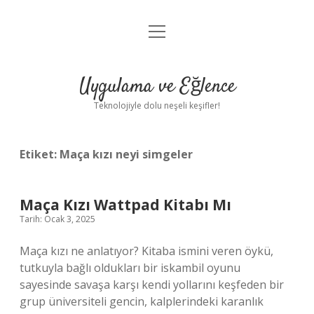
menüyü
Anasayfa
aç
Gizlilik Politikası
Uygulama ve Eğlence
Yasal Uyarı
Teknolojiyle dolu neşeli keşifler!
Hakkımızda
Etiket:
Maça kızı neyi simgeler
Maça Kızı Wattpad Kitabı Mı
Tarih: Ocak 3, 2025
Maça kızı ne anlatıyor? Kitaba ismini veren öykü,
tutkuyla bağlı oldukları bir iskambil oyunu
sayesinde savaşa karşı kendi yollarını keşfeden bir
grup üniversiteli gencin, kalplerindeki karanlık