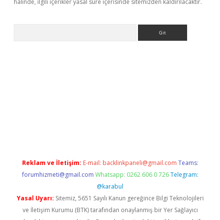
halinde, ilgili içerikler yasal süre içerisinde sitemizden kaldırılacaktır.
Arama
etexper
Reklam ve İletişim:
E-mail:
backlinkpaneli@gmail.com
Teams:
forumhizmeti@gmail.com
Whatsapp: 0262 606 0 726
Telegram:
@karabul
Yasal Uyarı:
Sitemiz, 5651 Sayılı Kanun gereğince Bilgi Teknolojileri
ve İletişim Kurumu (BTK) tarafından onaylanmış bir Yer Sağlayıcı