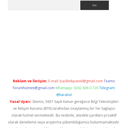
Arama
etexper
Reklam ve İletişim:
E-mail:
backlinkpaneli@gmail.com
Teams:
forumhizmeti@gmail.com
Whatsapp: 0262 606 0 726
Telegram:
@karabul
Yasal Uyarı:
Sitemiz, 5651 Sayılı Kanun gereğince Bilgi Teknolojileri
ve İletişim Kurumu (BTK) tarafından onaylanmış bir Yer Sağlayıcı
olarak hizmet vermektedir. Bu nedenle, sitedeki içerikleri proaktif
olarak denetleme veya araştırma yükümlülüğümüz bulunmamaktadır.