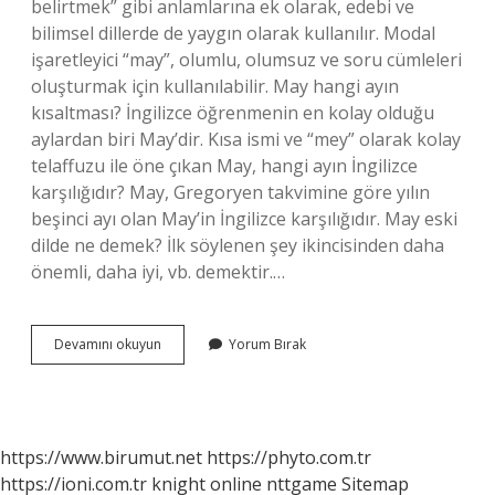
belirtmek” gibi anlamlarına ek olarak, edebi ve
bilimsel dillerde de yaygın olarak kullanılır. Modal
işaretleyici “may”, olumlu, olumsuz ve soru cümleleri
oluşturmak için kullanılabilir. May hangi ayın
kısaltması? İngilizce öğrenmenin en kolay olduğu
aylardan biri May’dir. Kısa ismi ve “mey” olarak kolay
telaffuzu ile öne çıkan May, hangi ayın İngilizce
karşılığıdır? May, Gregoryen takvimine göre yılın
beşinci ayı olan May’in İngilizce karşılığıdır. May eski
dilde ne demek? İlk söylenen şey ikincisinden daha
önemli, daha iyi, vb. demektir.…
May
Devamını okuyun
Yorum Bırak
Neyin
Kısaltması
https://www.birumut.net
https://phyto.com.tr
https://ioni.com.tr
knight online
nttgame
Sitemap