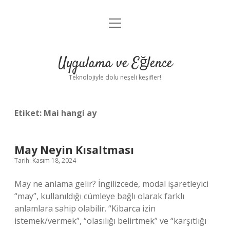
menüyü
Anasayfa
aç
Gizlilik Politikası
Uygulama ve Eğlence
Yasal Uyarı
Teknolojiyle dolu neşeli keşifler!
Hakkımızda
Etiket:
Mai hangi ay
May Neyin Kısaltması
Tarih: Kasım 18, 2024
May ne anlama gelir? İngilizcede, modal işaretleyici
“may”, kullanıldığı cümleye bağlı olarak farklı
anlamlara sahip olabilir. “Kibarca izin
istemek/vermek”, “olasılığı belirtmek” ve “karşıtlığı