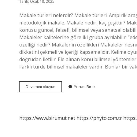
Tarih: Ocak 18, 2025
Makale türleri nelerdir? Makale türleri: Ampirik ara
metodolojik makale. Makale nedir, kaç çeşittir? Mak
konusu güncel, felsefi, bilimsel veya sanatsal olabil
Makaleler kalitelerine göre iki gruba ayrılabilir: “
özelliği nedir? Makalenin özellikleri Makaleler nesn
dikkatini çekmeli ve içeriği kapsamalıdır. Kelime oyunl
doğrudan iletilir. Ele alınan konu bilimsel yöntemler 
Farklı türde bilimsel makaleler vardır. Bunlar bir va
Kaç
Devamını okuyun
Yorum Bırak
Çeşit
Makale
Vardır
https://www.birumut.net
https://phyto.com.tr
https: