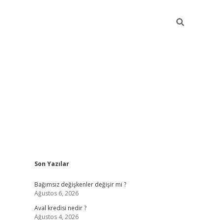
Sidebar
Son Yazılar
betexper
Bağımsız değişkenler değişir mi ?
Ağustos 6, 2026
Aval kredisi nedir ?
Ağustos 4, 2026