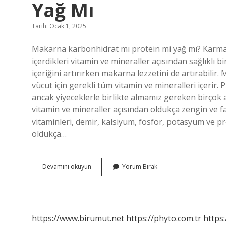
Yağ Mı
Tarih: Ocak 1, 2025
Makarna karbonhidrat mı protein mi yağ mı? Karmaş
içerdikleri vitamin ve mineraller açısından sağlıklı bir
içeriğini artırırken makarna lezzetini de artırabili
vücut için gerekli tüm vitamin ve mineralleri içeri
ancak yiyeceklerle birlikte almamız gereken birçok
vitamin ve mineraller açısından oldukça zengin ve fa
vitaminleri, demir, kalsiyum, fosfor, potasyum ve p
oldukça…
Makarna
Devamını okuyun
Yorum Bırak
Karbonhidrat
Mı
Protein
Mi
Yoksa
https://www.birumut.net
https://phyto.com.tr
https:
Yağ