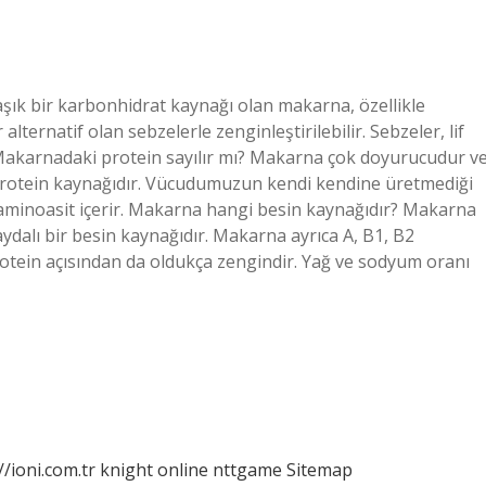
ık bir karbonhidrat kaynağı olan makarna, özellikle
 alternatif olan sebzelerle zenginleştirilebilir. Sebzeler, lif
r. Makarnadaki protein sayılır mı? Makarna çok doyurucudur v
r. Protein kaynağıdır. Vücudumuzun kendi kendine üretmediği
 aminoasit içerir. Makarna hangi besin kaynağıdır? Makarna
ydalı bir besin kaynağıdır. Makarna ayrıca A, B1, B2
rotein açısından da oldukça zengindir. Yağ ve sodyum oranı
//ioni.com.tr
knight online
nttgame
Sitemap