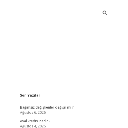
Sidebar
Son Yazılar
betexper
Bağımsız değişkenler değişir mi ?
Ağustos 6, 2026
Aval kredisi nedir ?
Ağustos 4, 2026