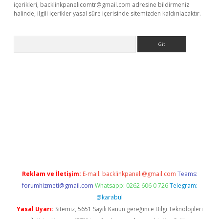
içerikleri,
backlinkpanelicomtr@gmail.com
adresine bildirmeniz
halinde, ilgili içerikler yasal süre içerisinde sitemizden kaldırılacaktır.
Arama
etexper
Reklam ve İletişim:
E-mail:
backlinkpaneli@gmail.com
Teams:
forumhizmeti@gmail.com
Whatsapp: 0262 606 0 726
Telegram:
@karabul
Yasal Uyarı:
Sitemiz, 5651 Sayılı Kanun gereğince Bilgi Teknolojileri