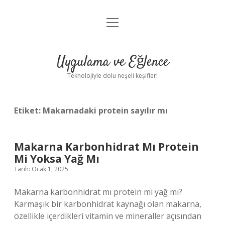
menüyü
Anasayfa
aç
Gizlilik Politikası
Uygulama ve Eğlence
Yasal Uyarı
Teknolojiyle dolu neşeli keşifler!
Hakkımızda
Etiket:
Makarnadaki protein sayılır mı
Makarna Karbonhidrat Mı Protein
Mi Yoksa Yağ Mı
Tarih: Ocak 1, 2025
Makarna karbonhidrat mı protein mi yağ mı?
Karmaşık bir karbonhidrat kaynağı olan makarna,
özellikle içerdikleri vitamin ve mineraller açısından