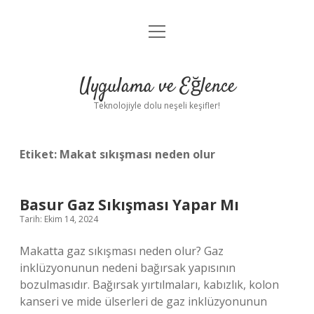
menüyü
Anasayfa
aç
Gizlilik Politikası
Uygulama ve Eğlence
Yasal Uyarı
Teknolojiyle dolu neşeli keşifler!
Hakkımızda
Etiket:
Makat sıkışması neden olur
Basur Gaz Sıkışması Yapar Mı
Tarih: Ekim 14, 2024
Makatta gaz sıkışması neden olur? Gaz
inklüzyonunun nedeni bağırsak yapısının
bozulmasıdır. Bağırsak yırtılmaları, kabızlık, kolon
kanseri ve mide ülserleri de gaz inklüzyonunun