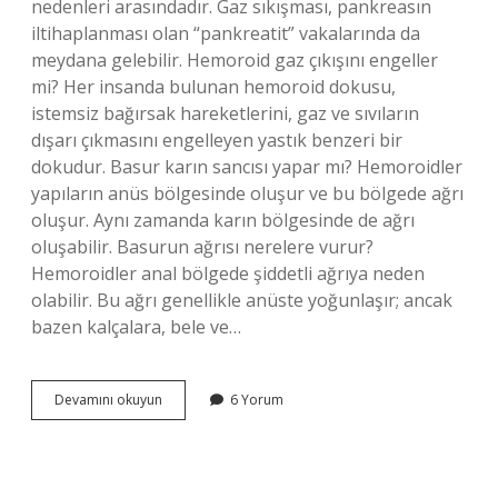
nedenleri arasındadır. Gaz sıkışması, pankreasın
iltihaplanması olan “pankreatit” vakalarında da
meydana gelebilir. Hemoroid gaz çıkışını engeller
mi? Her insanda bulunan hemoroid dokusu,
istemsiz bağırsak hareketlerini, gaz ve sıvıların
dışarı çıkmasını engelleyen yastık benzeri bir
dokudur. Basur karın sancısı yapar mı? Hemoroidler
yapıların anüs bölgesinde oluşur ve bu bölgede ağrı
oluşur. Aynı zamanda karın bölgesinde de ağrı
oluşabilir. Basurun ağrısı nerelere vurur?
Hemoroidler anal bölgede şiddetli ağrıya neden
olabilir. Bu ağrı genellikle anüste yoğunlaşır; ancak
bazen kalçalara, bele ve…
Basur
Devamını okuyun
6 Yorum
Gaz
Sıkışması
Yapar
Mı