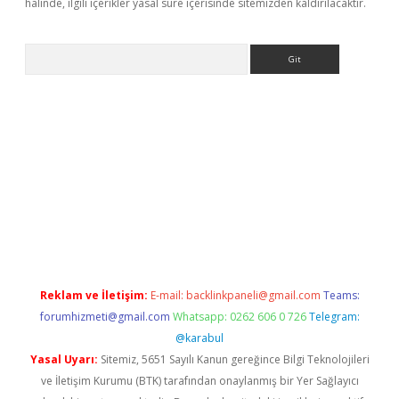
halinde, ilgili içerikler yasal süre içerisinde sitemizden kaldırılacaktır.
Arama
etexper
Reklam ve İletişim:
E-mail:
backlinkpaneli@gmail.com
Teams:
forumhizmeti@gmail.com
Whatsapp: 0262 606 0 726
Telegram:
@karabul
Yasal Uyarı:
Sitemiz, 5651 Sayılı Kanun gereğince Bilgi Teknolojileri
ve İletişim Kurumu (BTK) tarafından onaylanmış bir Yer Sağlayıcı