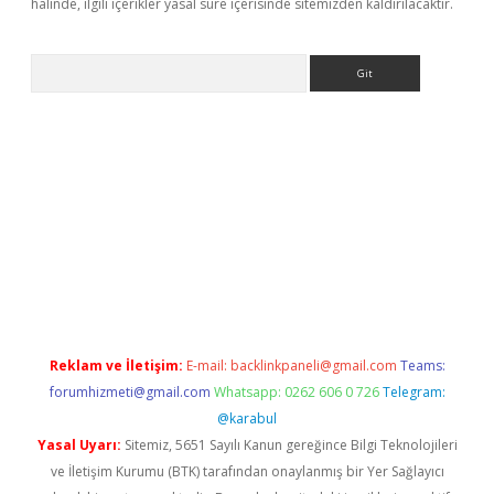
halinde, ilgili içerikler yasal süre içerisinde sitemizden kaldırılacaktır.
Arama
etexper
Reklam ve İletişim:
E-mail:
backlinkpaneli@gmail.com
Teams:
forumhizmeti@gmail.com
Whatsapp: 0262 606 0 726
Telegram:
@karabul
Yasal Uyarı:
Sitemiz, 5651 Sayılı Kanun gereğince Bilgi Teknolojileri
ve İletişim Kurumu (BTK) tarafından onaylanmış bir Yer Sağlayıcı