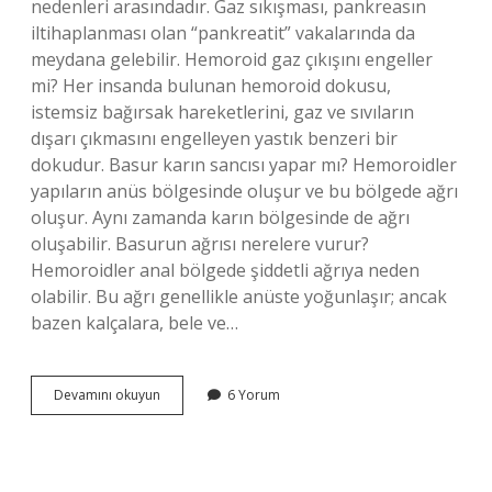
nedenleri arasındadır. Gaz sıkışması, pankreasın
iltihaplanması olan “pankreatit” vakalarında da
meydana gelebilir. Hemoroid gaz çıkışını engeller
mi? Her insanda bulunan hemoroid dokusu,
istemsiz bağırsak hareketlerini, gaz ve sıvıların
dışarı çıkmasını engelleyen yastık benzeri bir
dokudur. Basur karın sancısı yapar mı? Hemoroidler
yapıların anüs bölgesinde oluşur ve bu bölgede ağrı
oluşur. Aynı zamanda karın bölgesinde de ağrı
oluşabilir. Basurun ağrısı nerelere vurur?
Hemoroidler anal bölgede şiddetli ağrıya neden
olabilir. Bu ağrı genellikle anüste yoğunlaşır; ancak
bazen kalçalara, bele ve…
Basur
Devamını okuyun
6 Yorum
Gaz
Sıkışması
Yapar
Mı