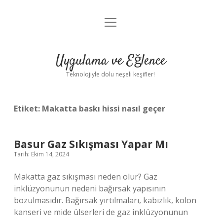
menüyü
Anasayfa
aç
Gizlilik Politikası
Uygulama ve Eğlence
Yasal Uyarı
Teknolojiyle dolu neşeli keşifler!
Hakkımızda
Etiket:
Makatta baskı hissi nasıl geçer
Basur Gaz Sıkışması Yapar Mı
Tarih: Ekim 14, 2024
Makatta gaz sıkışması neden olur? Gaz
inklüzyonunun nedeni bağırsak yapısının
bozulmasıdır. Bağırsak yırtılmaları, kabızlık, kolon
kanseri ve mide ülserleri de gaz inklüzyonunun