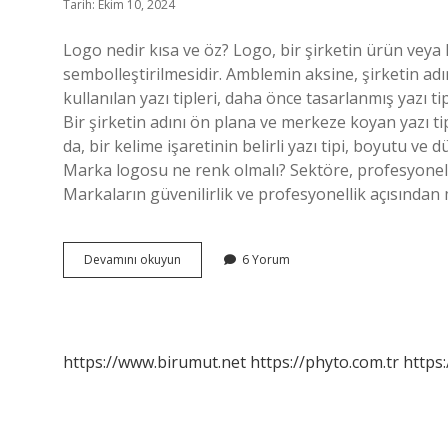
Tarih: Ekim 10, 2024
Logo nedir kısa ve öz? Logo, bir şirketin ürün veya 
sembolleştirilmesidir. Amblemin aksine, şirketin adı
kullanılan yazı tipleri, daha önce tasarlanmış yazı 
Bir şirketin adını ön plana ve merkeze koyan yazı tip
da, bir kelime işaretinin belirli yazı tipi, boyutu ve
Marka logosu ne renk olmalı? Sektöre, profesyonelliğ
Markaların güvenilirlik ve profesyonellik açısında
Marka
Devamını okuyun
6 Yorum
Ve
Logo
Arasındaki
Fark
Nedir
https://www.birumut.net
https://phyto.com.tr
https: