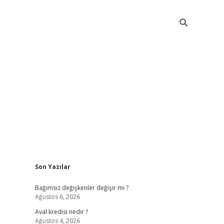
Sidebar
Son Yazılar
betexper
Bağımsız değişkenler değişir mi ?
Ağustos 6, 2026
Aval kredisi nedir ?
Ağustos 4, 2026