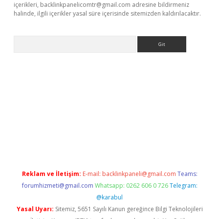
içerikleri,
backlinkpanelicomtr@gmail.com
adresine bildirmeniz
halinde, ilgili içerikler yasal süre içerisinde sitemizden kaldırılacaktır.
Arama
etexper
Reklam ve İletişim:
E-mail:
backlinkpaneli@gmail.com
Teams:
forumhizmeti@gmail.com
Whatsapp: 0262 606 0 726
Telegram:
@karabul
Yasal Uyarı:
Sitemiz, 5651 Sayılı Kanun gereğince Bilgi Teknolojileri