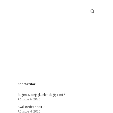
Sidebar
Son Yazılar
betexper
Bağımsız değişkenler değişir mi ?
Ağustos 6, 2026
Aval kredisi nedir ?
Ağustos 4, 2026