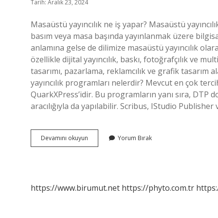
Tarih: Aralık 23, 2024
Masaüstü yayıncılık ne iş yapar? Masaüstü yayıncılık 
basım veya masa başında yayınlanmak üzere bilgisay
anlamına gelse de dilimize masaüstü yayıncılık olara
özellikle dijital yayıncılık, baskı, fotoğrafçılık ve
tasarımı, pazarlama, reklamcılık ve grafik tasarım a
yayıncılık programları nelerdir? Mevcut en çok ter
QuarkXPress’idir. Bu programların yanı sıra, DTP 
aracılığıyla da yapılabilir. Scribus, IStudio Publish
Masaüstü
Devamını okuyun
Yorum Bırak
Yayın
Tasarımı
Nedir
https://www.birumut.net
https://phyto.com.tr
https: