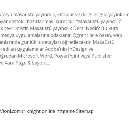
veya masaüstü yayıncılık, kitaplar ve dergiler gibi yayınları
ar destekli hazırlanması sürecidir. “Masaüstü yayıncılık”
k çevrilmiştir. Masaüstü yayıncılık Dersi Nedir? Bu kurs
 multimedya uygulamalarına odaklanır. Öğrencilere basın, web
lanlarında günlük iş detayları öğretilecektir. Masaüstü
cih edilen uygulamalar Adobe’nin InDesign ve
doğrudan Microsoft Word, PowerPoint veya Publisher
er ve Xara Page & Layout…
//ioni.com.tr
knight online
nttgame
Sitemap