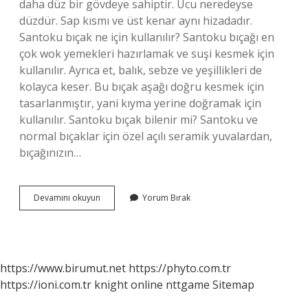
daha düz bir gövdeye sahiptir. Ucu neredeyse
düzdür. Sap kısmı ve üst kenar aynı hizadadır.
Santoku bıçak ne için kullanılır? Santoku bıçağı en
çok wok yemekleri hazırlamak ve suşi kesmek için
kullanılır. Ayrıca et, balık, sebze ve yeşillikleri de
kolayca keser. Bu bıçak aşağı doğru kesmek için
tasarlanmıştır, yani kıyma yerine doğramak için
kullanılır. Santoku bıçak bilenir mi? Santoku ve
normal bıçaklar için özel açılı seramik yuvalardan,
bıçağınızın…
Santoku
Devamını okuyun
Yorum Bırak
Bıçak
Mı
Şef
Bıçağı
Mı
https://www.birumut.net
https://phyto.com.tr
https://ioni.com.tr
knight online
nttgame
Sitemap