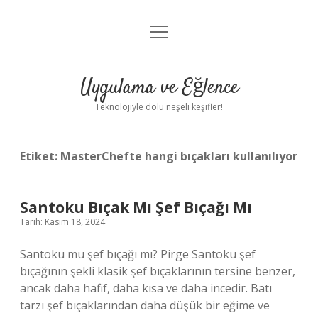
menüyü
Anasayfa
aç
Gizlilik Politikası
Uygulama ve Eğlence
Yasal Uyarı
Teknolojiyle dolu neşeli keşifler!
Hakkımızda
Etiket:
MasterChefte hangi bıçakları kullanılıyor
Santoku Bıçak Mı Şef Bıçağı Mı
Tarih: Kasım 18, 2024
Santoku mu şef bıçağı mı? Pirge Santoku şef
bıçağının şekli klasik şef bıçaklarının tersine benzer,
ancak daha hafif, daha kısa ve daha incedir. Batı
tarzı şef bıçaklarından daha düşük bir eğime ve