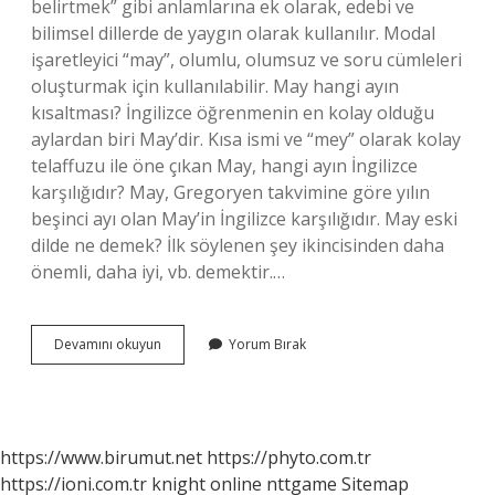
belirtmek” gibi anlamlarına ek olarak, edebi ve
bilimsel dillerde de yaygın olarak kullanılır. Modal
işaretleyici “may”, olumlu, olumsuz ve soru cümleleri
oluşturmak için kullanılabilir. May hangi ayın
kısaltması? İngilizce öğrenmenin en kolay olduğu
aylardan biri May’dir. Kısa ismi ve “mey” olarak kolay
telaffuzu ile öne çıkan May, hangi ayın İngilizce
karşılığıdır? May, Gregoryen takvimine göre yılın
beşinci ayı olan May’in İngilizce karşılığıdır. May eski
dilde ne demek? İlk söylenen şey ikincisinden daha
önemli, daha iyi, vb. demektir.…
May
Devamını okuyun
Yorum Bırak
Neyin
Kısaltması
https://www.birumut.net
https://phyto.com.tr
https://ioni.com.tr
knight online
nttgame
Sitemap