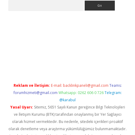
Arama
etexper
Reklam ve İletişim:
E-mail:
backlinkpaneli@gmail.com
Teams:
forumhizmeti@gmail.com
Whatsapp: 0262 606 0 726
Telegram:
@karabul
Yasal Uyarı:
Sitemiz, 5651 Sayılı Kanun gereğince Bilgi Teknolojileri
ve İletişim Kurumu (BTK) tarafından onaylanmış bir Yer Sağlayıcı
olarak hizmet vermektedir. Bu nedenle, sitedeki içerikleri proaktif
olarak denetleme veya araştırma yükümlülüğümüz bulunmamaktadır.