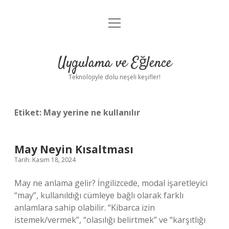
menüyü
Anasayfa
aç
Gizlilik Politikası
Uygulama ve Eğlence
Yasal Uyarı
Teknolojiyle dolu neşeli keşifler!
Hakkımızda
Etiket:
May yerine ne kullanılır
May Neyin Kısaltması
Tarih: Kasım 18, 2024
May ne anlama gelir? İngilizcede, modal işaretleyici
“may”, kullanıldığı cümleye bağlı olarak farklı
anlamlara sahip olabilir. “Kibarca izin
istemek/vermek”, “olasılığı belirtmek” ve “karşıtlığı