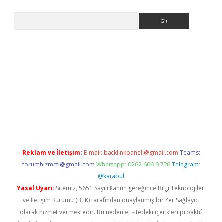
Arama
betexper
Reklam ve İletişim:
E-mail:
backlinkpaneli@gmail.com
Teams:
forumhizmeti@gmail.com
Whatsapp: 0262 606 0 726
Telegram:
@karabul
Yasal Uyarı:
Sitemiz, 5651 Sayılı Kanun gereğince Bilgi Teknolojileri
ve İletişim Kurumu (BTK) tarafından onaylanmış bir Yer Sağlayıcı
olarak hizmet vermektedir. Bu nedenle, sitedeki içerikleri proaktif