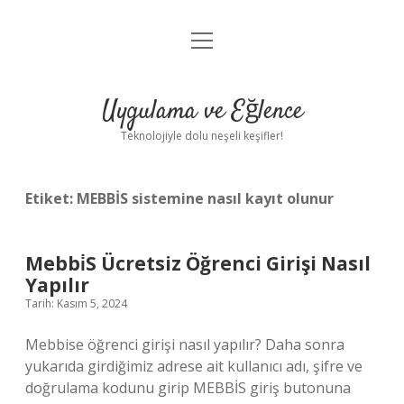
menüyü
Anasayfa
aç
Gizlilik Politikası
Uygulama ve Eğlence
Yasal Uyarı
Teknolojiyle dolu neşeli keşifler!
Hakkımızda
Etiket:
MEBBİS sistemine nasıl kayıt olunur
Mebbi̇S Ücretsiz Öğrenci Girişi Nasıl
Yapılır
Tarih: Kasım 5, 2024
Mebbise öğrenci girişi nasıl yapılır? Daha sonra
yukarıda girdiğimiz adrese ait kullanıcı adı, şifre ve
doğrulama kodunu girip MEBBİS giriş butonuna