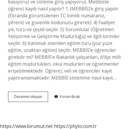
basıyoruz ve sisteme giriş yapıyoruz. Mebbiste
öğrenci kaydı nasıl yapılır? 1. (MEBBİS)’e giriş yapılır
(Ekranda görüntülenen TC kimlik numaranız,
şifreniz ve güvenlik kodunuzu girerek). 4) Faaliyet
yılı, türü ve çeşidi seçilir. 5) Sorumlular (Öğretmen
Yetiştirme ve Geliştirme Müdürlüğü) ve ilgili birimler
seçilir. 6) Katılmak istenilen eğitim türü (yüz yüze
eğitim, uzaktan eğitim) seçilir. MEBBİS’e öğrenciler
girebilir mi? MEBBİS’e Bakanlık çalışanları, il/ilçe milli
eğitim müdürlükleri, okul müdürleri ve öğretmenler
erişebilmektedir. Öğrenci, veli ve öğrenciler kayıt
yaptıramamaktadır. MEBBİS sistemine nasıl kayıt…
Mebbi̇S
Devamını okuyun
Yorum Bırak
Ücretsiz
Öğrenci
Girişi
Nasıl
Yapılır
https://www.birumut.net
https://phyto.com.tr