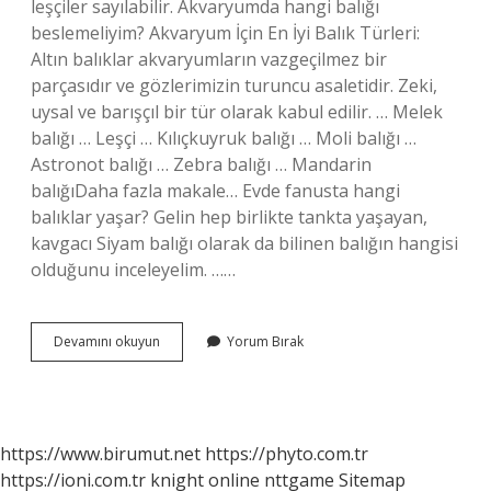
leşçiler sayılabilir. Akvaryumda hangi balığı
beslemeliyim? Akvaryum İçin En İyi Balık Türleri:
Altın balıklar akvaryumların vazgeçilmez bir
parçasıdır ve gözlerimizin turuncu asaletidir. Zeki,
uysal ve barışçıl bir tür olarak kabul edilir. … Melek
balığı … Leşçi … Kılıçkuyruk balığı … Moli balığı …
Astronot balığı … Zebra balığı … Mandarin
balığıDaha fazla makale… Evde fanusta hangi
balıklar yaşar? Gelin hep birlikte tankta yaşayan,
kavgacı Siyam balığı olarak da bilinen balığın hangisi
olduğunu inceleyelim. ……
Evde
Devamını okuyun
Yorum Bırak
Hangi
Balık
Türleri
Beslenir
https://www.birumut.net
https://phyto.com.tr
https://ioni.com.tr
knight online
nttgame
Sitemap