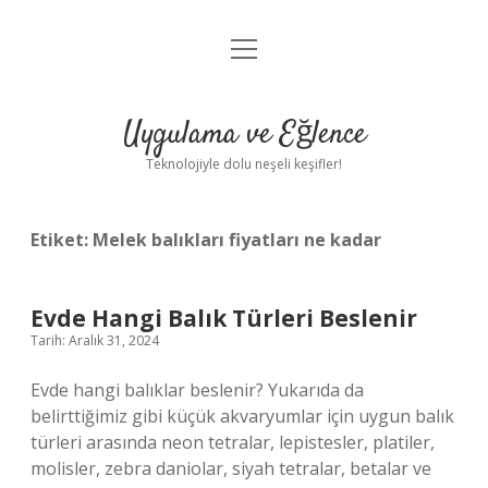
menüyü
Anasayfa
aç
Gizlilik Politikası
Uygulama ve Eğlence
Yasal Uyarı
Teknolojiyle dolu neşeli keşifler!
Hakkımızda
Etiket:
Melek balıkları fiyatları ne kadar
Evde Hangi Balık Türleri Beslenir
Tarih: Aralık 31, 2024
Evde hangi balıklar beslenir? Yukarıda da
belirttiğimiz gibi küçük akvaryumlar için uygun balık
türleri arasında neon tetralar, lepistesler, platiler,
molisler, zebra daniolar, siyah tetralar, betalar ve