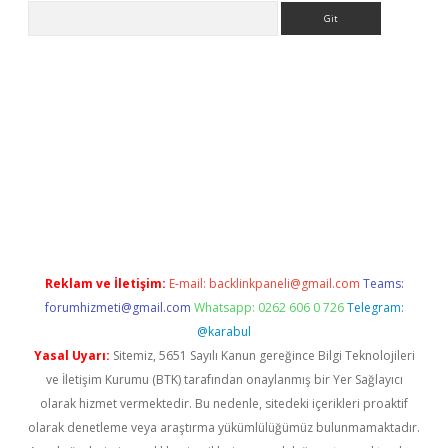
Arama
etexper
Reklam ve İletişim:
E-mail:
backlinkpaneli@gmail.com
Teams:
forumhizmeti@gmail.com
Whatsapp: 0262 606 0 726
Telegram:
@karabul
Yasal Uyarı:
Sitemiz, 5651 Sayılı Kanun gereğince Bilgi Teknolojileri
ve İletişim Kurumu (BTK) tarafından onaylanmış bir Yer Sağlayıcı
olarak hizmet vermektedir. Bu nedenle, sitedeki içerikleri proaktif
olarak denetleme veya araştırma yükümlülüğümüz bulunmamaktadır.