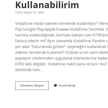
Kullanabilirim
Tarih: Kasım 13, 2024
Vodafone mobil ödeme nerelerde kullanılıyor? Ner
Pay.Google Play.Apple.Huawei.Vodafone Yanımda. Vo
kartına yüklendiğinde, karttaki bakiye tüm ATM’ler
fatura ödenir mi? Aynı zamanda Vodafone Yandım u
yer alan “Faturamda göster” seçeneğini kullanarak to
ödeme nerelerde kullanılır? Fiziksel ürün satın alım
paylaşım sitelerinden uygulama marketlerine kadar k
(ÖİV) tabi değildir. Vodafone nakit para veriyor mu? 
dahilinde tüm…
Vodafone
Devamını okuyun
Yorum Bırak
Mobil
Ödeme
Nerelerde
Kullanabilirim