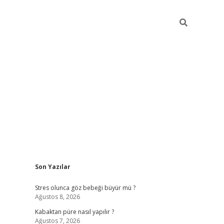
Sidebar
Son Yazılar
betexper
Stres olunca göz bebeği büyür mü ?
Ağustos 8, 2026
Kabaktan püre nasıl yapılır ?
Ağustos 7, 2026