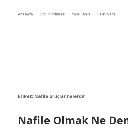
Anasayfa
Gizlilik Politikası
Yasal Uyarı
Hakkımızda
Etiket:
Nafile oruçlar nelerdir
Nafile Olmak Ne D