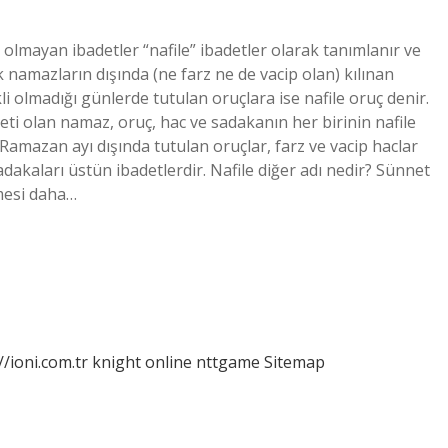
 olmayan ibadetler “nafile” ibadetler olarak tanımlanır ve
ük namazların dışında (ne farz ne de vacip olan) kılınan
 olmadığı günlerde tutulan oruçlara ise nafile oruç denir.
deti olan namaz, oruç, hac ve sadakanın her birinin nafile
, Ramazan ayı dışında tutulan oruçlar, farz ve vacip haclar
sadakaları üstün ibadetlerdir. Nafile diğer adı nedir? Sünnet
imesi daha…
//ioni.com.tr
knight online
nttgame
Sitemap