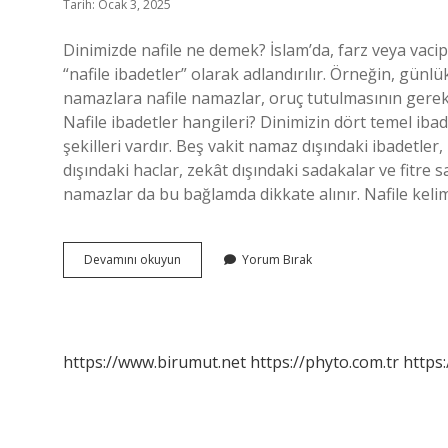
Tarih: Ocak 3, 2025
Dinimizde nafile ne demek? İslam’da, farz veya vacip
“nafile ibadetler” olarak adlandırılır. Örneğin, günl
namazlara nafile namazlar, oruç tutulmasının gerekli
Nafile ibadetler hangileri? Dinimizin dört temel iba
şekilleri vardır. Beş vakit namaz dışındaki ibadetler
dışındaki haclar, zekât dışındaki sadakalar ve fitre 
namazlar da bu bağlamda dikkate alınır. Nafile kel
Nafile
Devamını okuyun
Yorum Bırak
Olmak
Ne
Demek
https://www.birumut.net
https://phyto.com.tr
https: