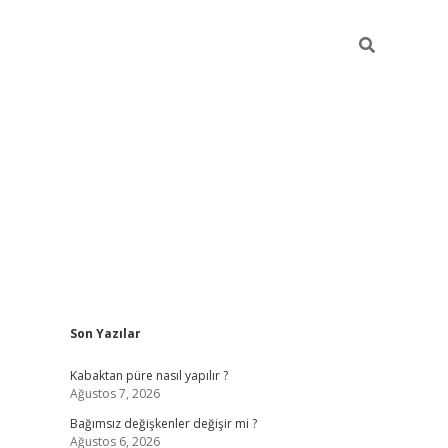
Sidebar
Son Yazılar
betexper
Kabaktan püre nasıl yapılır ?
Ağustos 7, 2026
Bağımsız değişkenler değişir mi ?
Ağustos 6, 2026