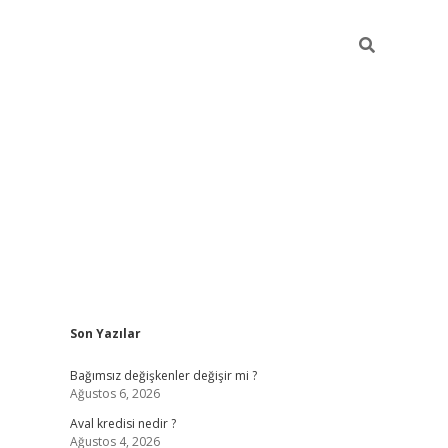
Sidebar
Son Yazılar
betexper
Bağımsız değişkenler değişir mi ?
Ağustos 6, 2026
Aval kredisi nedir ?
Ağustos 4, 2026