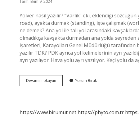
Tarih: Ekim 9, 2024
Yolver nasıl yazılır? “Varlık” eki, eklendiği sözcüğü
road), ayakta durmak (standing), işte çalışmak (work
ne demek? Ana yol ile tali yol arasındaki kavşaklard
olmadıkça kavşakta durmadan ana yolda seyreden ara
işaretleri, Karayolları Genel Müdürlüğü tarafından be
yazılır TDK? PDK ayrıca yol kelimelerinin ayrı yazıl
ayrı yazılıyor. Hava yolu ayrı yazılıyor. Keçi yolu da a
Yol
Devamını okuyun
Yorum Bırak
Ver
Nasıl
Yazılır
https://www.birumut.net
https://phyto.com.tr
https: