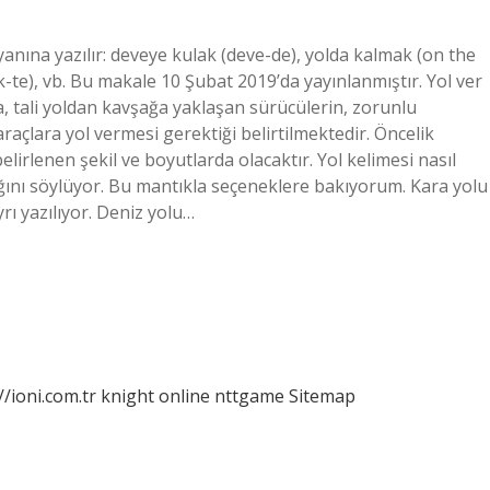
n yanına yazılır: deveye kulak (deve-de), yolda kalmak (on the
-te), vb. Bu makale 10 Şubat 2019’da yayınlanmıştır. Yol ver
a, tali yoldan kavşağa yaklaşan sürücülerin, zorunlu
çlara yol vermesi gerektiği belirtilmektedir. Öncelik
lirlenen şekil ve boyutlarda olacaktır. Yol kelimesi nasıl
dığını söylüyor. Bu mantıkla seçeneklere bakıyorum. Kara yolu
yrı yazılıyor. Deniz yolu…
//ioni.com.tr
knight online
nttgame
Sitemap