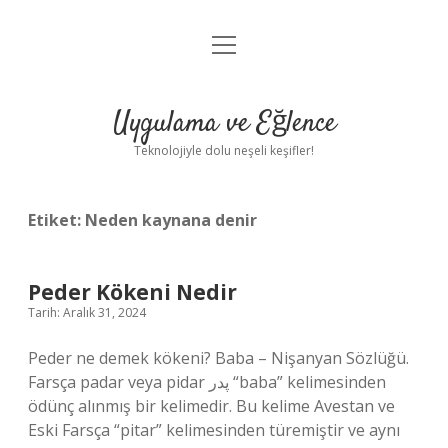
menüyü
Anasayfa
aç
Gizlilik Politikası
Uygulama ve Eğlence
Yasal Uyarı
Teknolojiyle dolu neşeli keşifler!
Hakkımızda
Etiket:
Neden kaynana denir
Peder Kökeni Nedir
Tarih: Aralık 31, 2024
Peder ne demek kökeni? Baba – Nişanyan Sözlüğü.
Farsça padar veya pidar پدر “baba” kelimesinden
ödünç alınmış bir kelimedir. Bu kelime Avestan ve
Eski Farsça “pitar” kelimesinden türemiştir ve aynı