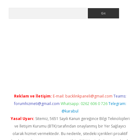
Arama
etexper
Reklam ve İletişim:
E-mail:
backlinkpaneli@gmail.com
Teams:
forumhizmeti@gmail.com
Whatsapp: 0262 606 0 726
Telegram:
@karabul
Yasal Uyarı:
Sitemiz, 5651 Sayılı Kanun gereğince Bilgi Teknolojileri
ve İletişim Kurumu (BTK) tarafından onaylanmış bir Yer Sağlayıcı
olarak hizmet vermektedir. Bu nedenle, sitedeki içerikleri proaktif