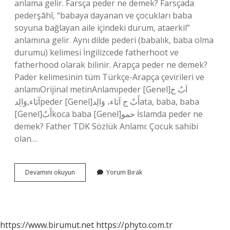
anlama gelir. Farsça peder ne demek? Farsçada
pederşāhî, “babaya dayanan ve çocukları baba
soyuna bağlayan aile içindeki durum, ataerkil”
anlamına gelir. Aynı dilde pederi (babalık, baba olma
durumu) kelimesi İngilizcede fatherhoot ve
fatherhood olarak bilinir. Arapça peder ne demek?
Pader kelimesinin tüm Türkçe-Arapça çevirileri ve
anlamıOrijinal metinAnlamıpeder [Genel]اَبٌ ج
آبَاء,وَالِدpeder [Genel]أَبٌ ج آبَاء، وَالِدata, baba, baba
[Genel]أَبٌkoca baba [Genel]حمو İslamda peder ne
demek? Father TDK Sözlük Anlamı: Çocuk sahibi
olan…
Peder
Devamını okuyun
Yorum Bırak
Kökeni
Nedir
https://www.birumut.net
https://phyto.com.tr