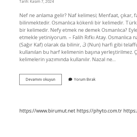
Tarih: Kasım 7, 2024
Nef ne anlama gelir? Naf kelimesi; Menfaat, çıkar, 
bilinmektedir. Osmanlıca kökenli bir kelimedir. Türk
bir kelimedir. Nefy etmek ne demek Osmanlıca? Eylem
etmekle yetiniyorum. – Falih Rıfkı Atay. Osmanlıca nazal nedir? NAZAL N ( ڭ ) (T
(Sağır Kaf) olarak da bilinir, ڭ (Nun) harfi gibi telaffuz edilir, ancak gerçek telaffuzu nazaldır. Türkçe kelimelerde
kullanılan bu harf kelimenin başına yerleştirilmez. Ç
kelimelerin yazımında kullanılır. Nazal ne…
Nef
Devamını okuyun
Yorum Bırak
Nedir
Osmanlı
https://www.birumut.net
https://phyto.com.tr
https: