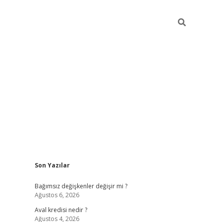
Sidebar
Son Yazılar
betexper
Bağımsız değişkenler değişir mi ?
Ağustos 6, 2026
Aval kredisi nedir ?
Ağustos 4, 2026