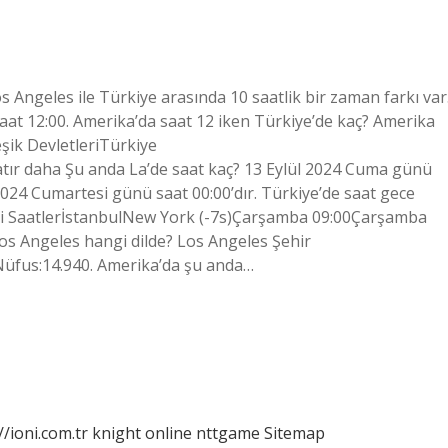
s Angeles ile Türkiye arasında 10 saatlik bir zaman farkı var
aat 12:00. Amerika’da saat 12 iken Türkiye’de kaç? Amerika
eşik DevletleriTürkiye
atır daha Şu anda La’de saat kaç? 13 Eylül 2024 Cuma günü
 2024 Cumartesi günü saat 00:00’dır. Türkiye’de saat gece
aki SaatlerİstanbulNew York (-7s)Çarşamba 09:00Çarşamba
os Angeles hangi dilde? Los Angeles Şehir
eNüfus:14.940. Amerika’da şu anda…
//ioni.com.tr
knight online
nttgame
Sitemap