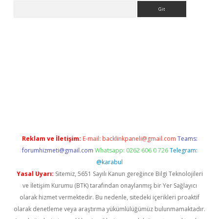
Arama
etexper
Reklam ve İletişim:
E-mail:
backlinkpaneli@gmail.com
Teams:
forumhizmeti@gmail.com
Whatsapp: 0262 606 0 726
Telegram:
@karabul
Yasal Uyarı:
Sitemiz, 5651 Sayılı Kanun gereğince Bilgi Teknolojileri
ve İletişim Kurumu (BTK) tarafından onaylanmış bir Yer Sağlayıcı
olarak hizmet vermektedir. Bu nedenle, sitedeki içerikleri proaktif
olarak denetleme veya araştırma yükümlülüğümüz bulunmamaktadır.