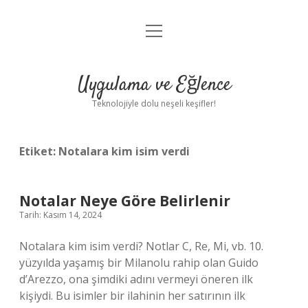
menüyü
Anasayfa
aç
Gizlilik Politikası
Uygulama ve Eğlence
Yasal Uyarı
Teknolojiyle dolu neşeli keşifler!
Hakkımızda
Etiket:
Notalara kim isim verdi
Notalar Neye Göre Belirlenir
Tarih: Kasım 14, 2024
Notalara kim isim verdi? Notlar C, Re, Mi, vb. 10.
yüzyılda yaşamış bir Milanolu rahip olan Guido
d’Arezzo, ona şimdiki adını vermeyi öneren ilk
kişiydi. Bu isimler bir ilahinin her satırının ilk