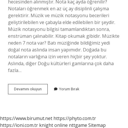
hecesinden alınmıştır. Nota kaç ayda öğrenilir?
Notaları öğrenmek en az üç ay disiplinli çalışma
gerektirir. Müzik ve müzik notasyonu becerileri
geliştirilebilen ve çabayla elde edilebilen bir şeydir.
Müzik notasyonu bilgisi tamamlandıktan sonra,
enstrüman çalınabilir. Kitap okumak gibidir. Müzikte
neden 7 nota var? Batı müziğinde bildiğimiz yedi
doğal nota aslında insan yapımıdır. Doğada bu
notaların varlığına izin veren hiçbir şey yoktur.
Aslında, diğer Doğu kültürleri gamlarına çok daha
fazla…
Notalar
Devamını okuyun
Yorum Bırak
Neye
Göre
Belirlenir
https://www.birumut.net
https://phyto.com.tr
https://ioni.com.tr
knight online
nttgame
Sitemap