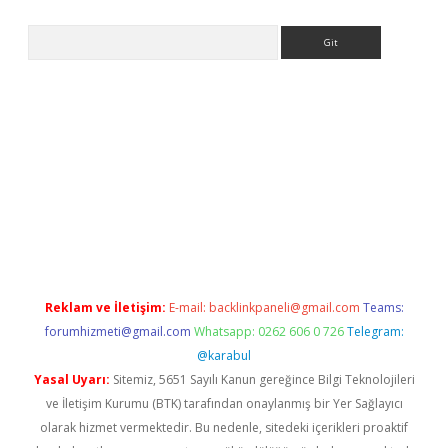
Arama
etexper
Reklam ve İletişim:
E-mail:
backlinkpaneli@gmail.com
Teams:
forumhizmeti@gmail.com
Whatsapp: 0262 606 0 726
Telegram:
@karabul
Yasal Uyarı:
Sitemiz, 5651 Sayılı Kanun gereğince Bilgi Teknolojileri
ve İletişim Kurumu (BTK) tarafından onaylanmış bir Yer Sağlayıcı
olarak hizmet vermektedir. Bu nedenle, sitedeki içerikleri proaktif