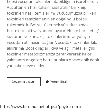
hepsi vücudun toksinleri atabildiğinin işaretleridir.
Vücuttan en hızlı toksin nasıl atılır? Birikmiş
toksinleri nasıl temizlerim? Vücudumuzda biriken
toksinleri temizlemenin en doğal yolu bol su
tüketmektir. Bol su tüketmek vücudumuzdaki
hücrelerin aktivasyonunu uyarır. Hücre hareketliliği,
sıvı oranı ve kan akışı toksinlerin idrar yoluyla
vücuttan atılmasını sağlar. Vücuttaki toksinler kilo
aldırır mı? Böcek ilaçları, civa ve ağır metaller gibi
toksinler metabolizmanıza zarar vererek kalori
yakmanızı engeller; hatta bunlara obezojenik denir,
yani obeziteye neden…
Toksin
Devamını okuyun
Yorum Bırak
Atmak
Kilo
Verdirir
Mi
https://www.birumut.net
https://phyto.com.tr