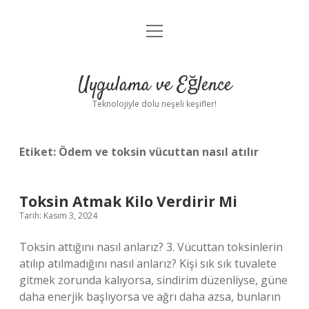
menüyü
Anasayfa
aç
Gizlilik Politikası
Uygulama ve Eğlence
Yasal Uyarı
Teknolojiyle dolu neşeli keşifler!
Hakkımızda
Etiket:
Ödem ve toksin vücuttan nasıl atılır
Toksin Atmak Kilo Verdirir Mi
Tarih: Kasım 3, 2024
Toksin attığını nasıl anlarız? 3. Vücuttan toksinlerin
atılıp atılmadığını nasıl anlarız? Kişi sık sık tuvalete
gitmek zorunda kalıyorsa, sindirim düzenliyse, güne
daha enerjik başlıyorsa ve ağrı daha azsa, bunların