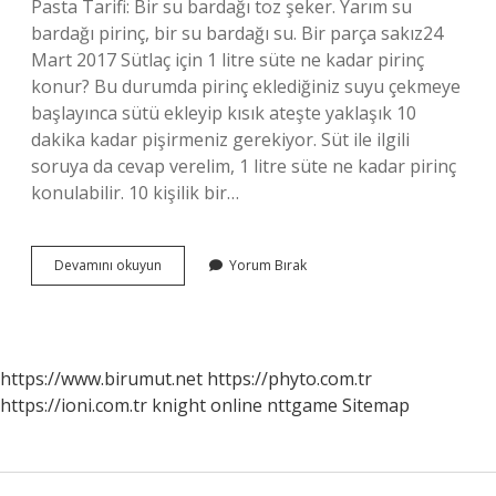
Pasta Tarifi: Bir su bardağı toz şeker. Yarım su
bardağı pirinç, bir su bardağı su. Bir parça sakız24
Mart 2017 Sütlaç için 1 litre süte ne kadar pirinç
konur? Bu durumda pirinç eklediğiniz suyu çekmeye
başlayınca sütü ekleyip kısık ateşte yaklaşık 10
dakika kadar pişirmeniz gerekiyor. Süt ile ilgili
soruya da cevap verelim, 1 litre süte ne kadar pirinç
konulabilir. 10 kişilik bir…
1
Devamını okuyun
Yorum Bırak
Litre
Süte
Ne
Kadar
Damla
https://www.birumut.net
https://phyto.com.tr
Sakızı
https://ioni.com.tr
knight online
nttgame
Sitemap