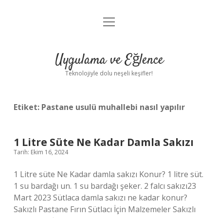
menüyü
Anasayfa
aç
Gizlilik Politikası
Uygulama ve Eğlence
Yasal Uyarı
Teknolojiyle dolu neşeli keşifler!
Hakkımızda
Etiket:
Pastane usulü muhallebi nasıl yapılır
1 Litre Süte Ne Kadar Damla Sakızı
Tarih: Ekim 16, 2024
1 Litre süte Ne Kadar damla sakızı Konur? 1 litre süt.
1 su bardağı un. 1 su bardağı şeker. 2 falcı sakızı23
Mart 2023 Sütlaca damla sakızı ne kadar konur?
Sakızlı Pastane Fırın Sütlacı İçin Malzemeler Sakızlı