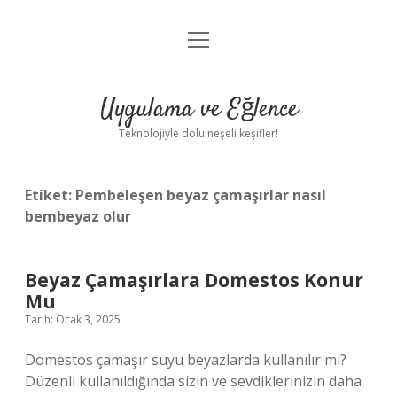
menüyü
Anasayfa
aç
Gizlilik Politikası
Uygulama ve Eğlence
Yasal Uyarı
Teknolojiyle dolu neşeli keşifler!
Hakkımızda
Etiket:
Pembeleşen beyaz çamaşırlar nasıl
bembeyaz olur
Beyaz Çamaşırlara Domestos Konur
Mu
Tarih: Ocak 3, 2025
Domestos çamaşır suyu beyazlarda kullanılır mı?
Düzenli kullanıldığında sizin ve sevdiklerinizin daha