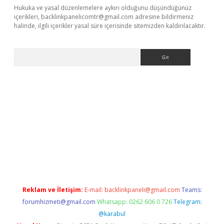
Hukuka ve yasal düzenlemelere aykırı olduğunu düşündüğünüz
içerikleri,
backlinkpanelicomtr@gmail.com
adresine bildirmeniz
halinde, ilgili içerikler yasal süre içerisinde sitemizden kaldırılacaktır.
Arama
etexper
Reklam ve İletişim:
E-mail:
backlinkpaneli@gmail.com
Teams:
forumhizmeti@gmail.com
Whatsapp: 0262 606 0 726
Telegram:
@karabul