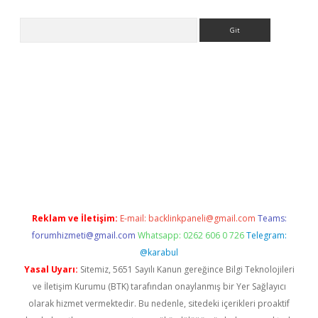
Arama
etexper
Reklam ve İletişim:
E-mail:
backlinkpaneli@gmail.com
Teams:
forumhizmeti@gmail.com
Whatsapp: 0262 606 0 726
Telegram:
@karabul
Yasal Uyarı:
Sitemiz, 5651 Sayılı Kanun gereğince Bilgi Teknolojileri
ve İletişim Kurumu (BTK) tarafından onaylanmış bir Yer Sağlayıcı
olarak hizmet vermektedir. Bu nedenle, sitedeki içerikleri proaktif