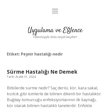
menüyü
Anasayfa
aç
Gizlilik Politikası
Uygulama ve Eğlence
Yasal Uyarı
Teknolojiyle dolu neşeli keşifler!
Hakkımızda
Etiket:
Peynir hastalığı nedir
Sürme Hastalığı Ne Demek
Tarih: Aralık 31, 2024
Bitkilerde sürme nedir? Saç derisi, kör, kara sakal,
kızılcık gibi isimlerle de bilinen dikenli bir hastalıktır.
Buğday tomurcuğu enfeksiyonlarının ilk kaynağı,
kör olarak bilinen hastalıklı tanelerdir. Enfekte