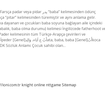
dar پدر “baba” kelimesinden ödünç
sça “pitar” kelimesinden türemiştir ve aynı anlama gelir.
a dayanan ve çocukları baba soyuna bağlayan aile içindeki
(babalık, baba olma durumu) kelimesi İngilizcede fatherhoot v
Pader kelimesinin tüm Türkçe-Arapça çevirileri ve
Father TDK Sözlük Anlamı: Çocuk sahibi olan…
//ioni.com.tr
knight online
nttgame
Sitemap