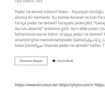
Tarih: Aralık 31, 2024
Peder ne demek kökeni? Baba – Nişanyan Sözlüğü. Farsça padar veya pi
alınmış bir kelimedir. Bu kelime Avestan ve Eski Far
Farsça peder ne demek? Farsçada pederşāhî, “babay
durum, ataerkil” anlamına gelir. Aynı dilde pederi 
fatherhood olarak bilinir. Arapça peder ne demek? 
anlamıOrijinal metinAnlamıpeder [Genel]اَبٌ ج آبَاء,وَالِدpeder [Genel]أَبٌ ج آبَاء، وَالِدata, baba, baba [Genel]أَبٌkoca
baba [Genel]حمو İslamda peder ne demek? 
Peder
Devamını okuyun
Yorum Bırak
Kökeni
Nedir
https://www.birumut.net
https://phyto.com.tr
https: