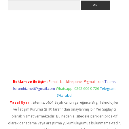
Arama
etexper
Reklam ve İletişim:
E-mail:
backlinkpaneli@gmail.com
Teams:
forumhizmeti@gmail.com
Whatsapp: 0262 606 0 726
Telegram:
@karabul
Yasal Uyarı:
Sitemiz, 5651 Sayılı Kanun gereğince Bilgi Teknolojileri
ve İletişim Kurumu (BTK) tarafından onaylanmış bir Yer Sağlayıcı
olarak hizmet vermektedir. Bu nedenle, sitedeki içerikleri proaktif
olarak denetleme veya araştırma yükümlülüğümüz bulunmamaktadır.