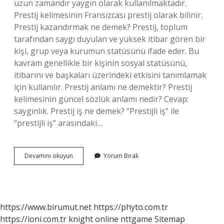
uzun zamandır yaygın olarak kullanılmaktadır.
Prestij kelimesinin Fransızcası prestij olarak bilinir.
Prestij kazandırmak ne demek? Prestij, toplum
tarafından saygı duyulan ve yüksek itibar gören bir
kişi, grup veya kurumun statüsünü ifade eder. Bu
kavram genellikle bir kişinin sosyal statüsünü,
itibarını ve başkaları üzerindeki etkisini tanımlamak
için kullanılır. Prestij anlamı ne demektir? Prestij
kelimesinin güncel sözlük anlamı nedir? Cevap:
saygınlık. Prestij iş ne demek? “Prestijli iş” ile
“prestijli iş” arasındaki…
Prestij
Devamını okuyun
Yorum Bırak
Kazanmak
Ne
Demek
https://www.birumut.net
https://phyto.com.tr
https://ioni.com.tr
knight online
nttgame
Sitemap