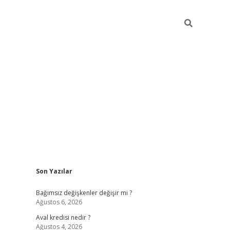
Sidebar
Son Yazılar
betexper
Bağımsız değişkenler değişir mi ?
Ağustos 6, 2026
Aval kredisi nedir ?
Ağustos 4, 2026