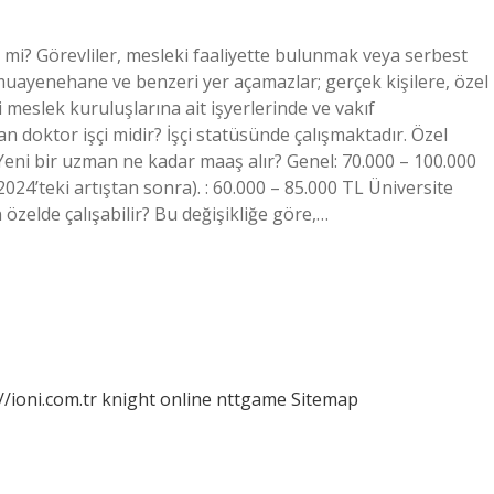
r mi? Görevliler, mesleki faaliyette bulunmak veya serbest
muayenehane ve benzeri yer açamazlar; gerçek kişilere, özel
meslek kuruluşlarına ait işyerlerinde ve vakıf
n doktor işçi midir? İşçi statüsünde çalışmaktadır. Özel
Yeni bir uzman ne kadar maaş alır? Genel: 70.000 – 100.000
024’teki artıştan sonra). : 60.000 – 85.000 TL Üniversite
özelde çalışabilir? Bu değişikliğe göre,…
//ioni.com.tr
knight online
nttgame
Sitemap