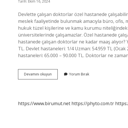
Tarih: Ekim 16, 2024
Devlette çalışan doktorlar özel hastanede çalışabili
meslek faaliyetinde bulunmak amacıyla büro, ofis, 
hukuk tüzel kişilerine ve kamu kurumu niteliğindeki 
üniversitelerinde çalışamazlar. Özel hastanede çalışa
hastanede çalışan doktorlar ne kadar maaş alıyor? 
TL. Devlet hastaneleri: 1/4 Uzman: 54.959 TL (Ocak 2
hastaneleri: 65.000 – 90.000 TL. Doktorlar ne zaman 
Doktorlar
Devamını okuyun
Yorum Bırak
Özel
Hastanede
Çalışabilir
Mi
https://www.birumut.net
https://phyto.com.tr
https: