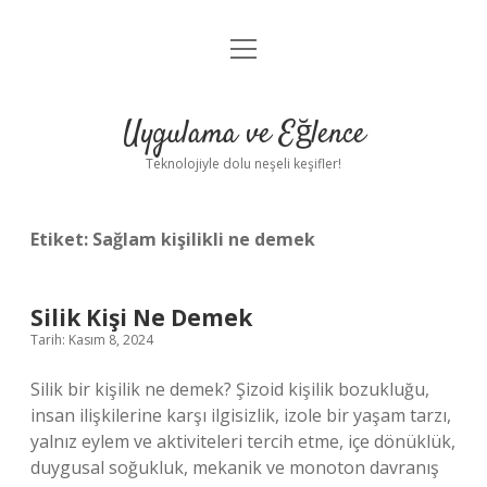
menüyü
Anasayfa
aç
Gizlilik Politikası
Uygulama ve Eğlence
Yasal Uyarı
Teknolojiyle dolu neşeli keşifler!
Hakkımızda
Etiket:
Sağlam kişilikli ne demek
Silik Kişi Ne Demek
Tarih: Kasım 8, 2024
Silik bir kişilik ne demek? Şizoid kişilik bozukluğu,
insan ilişkilerine karşı ilgisizlik, izole bir yaşam tarzı,
yalnız eylem ve aktiviteleri tercih etme, içe dönüklük,
duygusal soğukluk, mekanik ve monoton davranış