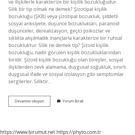
ve ilişkilerle karakterize bir kişilik bozukluğudur.
Silik bir tip olmak ne demek? Şizotipal kişilik
bozukluğu (ŞKB) veya şizotipal bozukluk, şiddetli
sosyal anksiyete, düşünce bozuklukları, paranoid
düşünceler, derealizasyon, geçici psikozlar ve
sıklıkla alışılmadık inançlarla karakterize bir ruhsal
bozukluktur. Silik ne demek tip? Şizoid kişilik
bozukluğu, nadir görülen kişilik bozukluklarından
biridir. Şizoid kişilik bozukluğu olan bireyler, sosyal
ilişkilerden zevk alamama, duygusal soğukluk, sınırlı
duygusal ifade ve sosyal izolasyon gibi semptomlar
sergilerler. Siliktir…
Silik
Devamını okuyun
Yorum Bırak
Kişi
Ne
Demek
https://www.birumut.net
https://phyto.com.tr