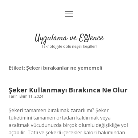
menüyü
Anasayfa
aç
Gizlilik Politikası
Uygulama ve Eğlence
Yasal Uyarı
Teknolojiyle dolu neşeli keşifler!
Hakkımızda
Etiket:
Şekeri bırakanlar ne yememeli
Şeker Kullanmayı Bırakınca Ne Olur
Tarih: Ekim 11, 2024
Şekeri tamamen bırakmak zararlı mı? Şeker
tüketimini tamamen ortadan kaldırmak veya
azaltmak vücudunuzda birçok olumlu değişikliğe yol
açabilir. Tatlı ve şekerli içecekler kalori bakımından