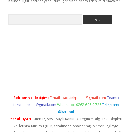
halinde, ilgili içerikler yasal süre içerisinde sitemizden kaldırılacaktır.
Arama
etexper
Reklam ve İletişim:
E-mail:
backlinkpaneli@gmail.com
Teams:
forumhizmeti@gmail.com
Whatsapp: 0262 606 0 726
Telegram:
@karabul
Yasal Uyarı:
Sitemiz, 5651 Sayılı Kanun gereğince Bilgi Teknolojileri
ve İletişim Kurumu (BTK) tarafından onaylanmış bir Yer Sağlayıcı