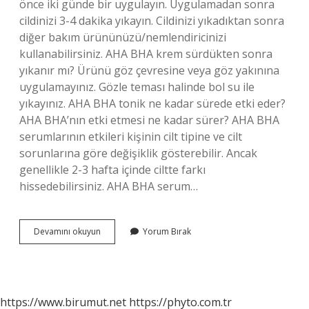
önce iki günde bir uygulayın. Uygulamadan sonra
cildinizi 3-4 dakika yıkayın. Cildinizi yıkadıktan sonra
diğer bakım ürününüzü/nemlendiricinizi
kullanabilirsiniz. AHA BHA krem sürdükten sonra
yıkanır mı? Ürünü göz çevresine veya göz yakınına
uygulamayınız. Gözle teması halinde bol su ile
yıkayınız. AHA BHA tonik ne kadar sürede etki eder?
AHA BHA’nın etki etmesi ne kadar sürer? AHA BHA
serumlarının etkileri kişinin cilt tipine ve cilt
sorunlarına göre değişiklik gösterebilir. Ancak
genellikle 2-3 hafta içinde ciltte farkı
hissedebilirsiniz. AHA BHA serum…
Aha
Devamını okuyun
Yorum Bırak
Bha
Kaç
Dk
Bekletilmeli
https://www.birumut.net
https://phyto.com.tr