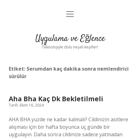
menüyü
Anasayfa
aç
Gizlilik Politikası
Uygulama ve Eğlence
Yasal Uyarı
Teknolojiyle dolu neşeli keşifler!
Hakkımızda
Etiket:
Serumdan kaç dakika sonra nemlendirici
sürülür
Aha Bha Kaç Dk Bekletilmeli
Tarih: Ekim 16, 2024
AHA BHA yüzde ne kadar kalmalı? Cildinizin asitlere
alışması için bir hafta boyunca üç günde bir
uygulayın. Daha sonra cildinize sadece yatmadan