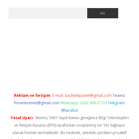
Arama
etexper
Reklam ve İletişim:
E-mail:
backlinkpaneli@gmail.com
Teams:
forumhizmeti@gmail.com
Whatsapp: 0262 606 0 726
Telegram:
@karabul
Yasal Uyarı:
Sitemiz, 5651 Sayılı Kanun gereğince Bilgi Teknolojileri
ve İletişim Kurumu (BTK) tarafından onaylanmış bir Yer Sağlayıcı
olarak hizmet vermektedir. Bu nedenle, sitedeki içerikleri proaktif