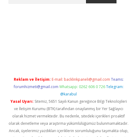
etexper
Reklam ve İletişim:
E-mail:
backlinkpaneli@gmail.com
Teams:
forumhizmeti@gmail.com
Whatsapp: 0262 606 0 726
Telegram:
@karabul
Yasal Uyarı:
Sitemiz, 5651 Sayılı Kanun gereğince Bilgi Teknolojileri
ve İletişim Kurumu (BTK) tarafından onaylanmış bir Yer Sağlayıcı
olarak hizmet vermektedir. Bu nedenle, sitedeki içerikleri proaktif
olarak denetleme veya araştırma yükümlülüğümüz bulunmamaktadır.
Ancak, üyelerimiz yazdıkları içeriklerin sorumluluğunu taşımakta olup,