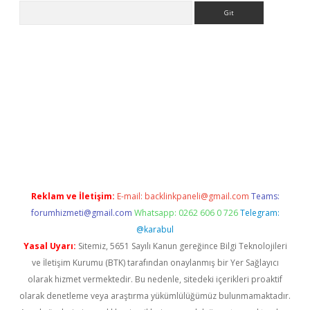
Arama
etexper
Reklam ve İletişim:
E-mail:
backlinkpaneli@gmail.com
Teams:
forumhizmeti@gmail.com
Whatsapp: 0262 606 0 726
Telegram:
@karabul
Yasal Uyarı:
Sitemiz, 5651 Sayılı Kanun gereğince Bilgi Teknolojileri
ve İletişim Kurumu (BTK) tarafından onaylanmış bir Yer Sağlayıcı
olarak hizmet vermektedir. Bu nedenle, sitedeki içerikleri proaktif
olarak denetleme veya araştırma yükümlülüğümüz bulunmamaktadır.