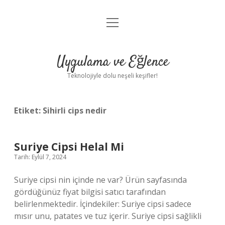
menüyü
Anasayfa
aç
Gizlilik Politikası
Uygulama ve Eğlence
Yasal Uyarı
Teknolojiyle dolu neşeli keşifler!
Hakkımızda
Etiket:
Sihirli cips nedir
Suriye Cipsi Helal Mi
Tarih: Eylül 7, 2024
Suriye cipsi nin içinde ne var? Ürün sayfasında
gördüğünüz fiyat bilgisi satıcı tarafından
belirlenmektedir. İçindekiler: Suriye cipsi sadece
mısır unu, patates ve tuz içerir. Suriye cipsi sağlikli