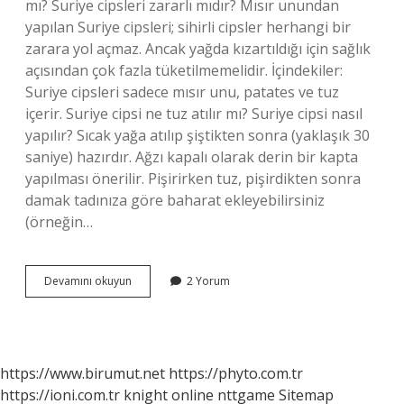
mı? Suriye cipsleri zararlı mıdır? Mısır unundan
yapılan Suriye cipsleri; sihirli cipsler herhangi bir
zarara yol açmaz. Ancak yağda kızartıldığı için sağlık
açısından çok fazla tüketilmemelidir. İçindekiler:
Suriye cipsleri sadece mısır unu, patates ve tuz
içerir. Suriye cipsi ne tuz atılır mı? Suriye cipsi nasıl
yapılır? Sıcak yağa atılıp şiştikten sonra (yaklaşık 30
saniye) hazırdır. Ağzı kapalı olarak derin bir kapta
yapılması önerilir. Pişirirken tuz, pişirdikten sonra
damak tadınıza göre baharat ekleyebilirsiniz
(örneğin…
Suriye
Devamını okuyun
2 Yorum
Cipsi
Helal
Mi
https://www.birumut.net
https://phyto.com.tr
https://ioni.com.tr
knight online
nttgame
Sitemap