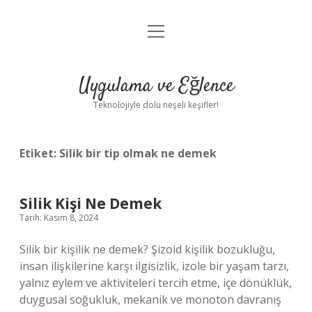
menüyü
Anasayfa
aç
Gizlilik Politikası
Uygulama ve Eğlence
Yasal Uyarı
Teknolojiyle dolu neşeli keşifler!
Hakkımızda
Etiket:
Silik bir tip olmak ne demek
Silik Kişi Ne Demek
Tarih: Kasım 8, 2024
Silik bir kişilik ne demek? Şizoid kişilik bozukluğu,
insan ilişkilerine karşı ilgisizlik, izole bir yaşam tarzı,
yalnız eylem ve aktiviteleri tercih etme, içe dönüklük,
duygusal soğukluk, mekanik ve monoton davranış