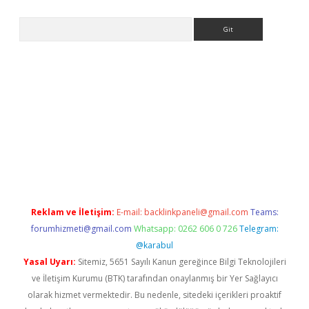
Arama
etexper
Reklam ve İletişim:
E-mail:
backlinkpaneli@gmail.com
Teams:
forumhizmeti@gmail.com
Whatsapp: 0262 606 0 726
Telegram:
@karabul
Yasal Uyarı:
Sitemiz, 5651 Sayılı Kanun gereğince Bilgi Teknolojileri
ve İletişim Kurumu (BTK) tarafından onaylanmış bir Yer Sağlayıcı
olarak hizmet vermektedir. Bu nedenle, sitedeki içerikleri proaktif