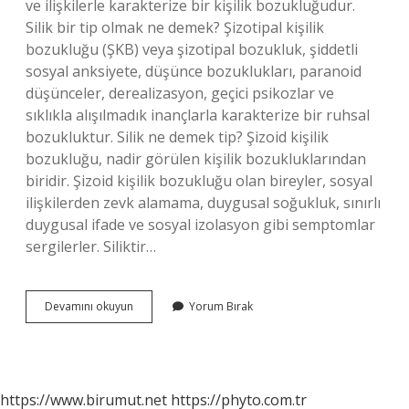
ve ilişkilerle karakterize bir kişilik bozukluğudur.
Silik bir tip olmak ne demek? Şizotipal kişilik
bozukluğu (ŞKB) veya şizotipal bozukluk, şiddetli
sosyal anksiyete, düşünce bozuklukları, paranoid
düşünceler, derealizasyon, geçici psikozlar ve
sıklıkla alışılmadık inançlarla karakterize bir ruhsal
bozukluktur. Silik ne demek tip? Şizoid kişilik
bozukluğu, nadir görülen kişilik bozukluklarından
biridir. Şizoid kişilik bozukluğu olan bireyler, sosyal
ilişkilerden zevk alamama, duygusal soğukluk, sınırlı
duygusal ifade ve sosyal izolasyon gibi semptomlar
sergilerler. Siliktir…
Silik
Devamını okuyun
Yorum Bırak
Kişi
Ne
Demek
https://www.birumut.net
https://phyto.com.tr