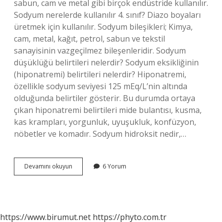
sabun, cam ve metal gibi birçok endüstride kullanılır.
Sodyum nerelerde kullanılır 4. sınıf? Diazo boyaları
üretmek için kullanılır. Sodyum bileşikleri; Kimya,
cam, metal, kağıt, petrol, sabun ve tekstil
sanayisinin vazgeçilmez bileşenleridir. Sodyum
düşüklüğü belirtileri nelerdir? Sodyum eksikliğinin
(hiponatremi) belirtileri nelerdir? Hiponatremi,
özellikle sodyum seviyesi 125 mEq/L’nin altında
olduğunda belirtiler gösterir. Bu durumda ortaya
çıkan hiponatremi belirtileri mide bulantısı, kusma,
kas krampları, yorgunluk, uyuşukluk, konfüzyon,
nöbetler ve komadır. Sodyum hidroksit nedir,…
Sodyum
Devamını okuyun
6 Yorum
Kullanım
Alanı
Nedir
https://www.birumut.net
https://phyto.com.tr