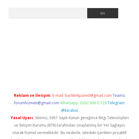
Arama
etexper
Reklam ve İletişim:
E-mail:
backlinkpaneli@gmail.com
Teams:
forumhizmeti@gmail.com
Whatsapp: 0262 606 0 726
Telegram:
@karabul
Yasal Uyarı:
Sitemiz, 5651 Sayılı Kanun gereğince Bilgi Teknolojileri
ve İletişim Kurumu (BTK) tarafından onaylanmış bir Yer Sağlayıcı
olarak hizmet vermektedir. Bu nedenle, sitedeki içerikleri proaktif