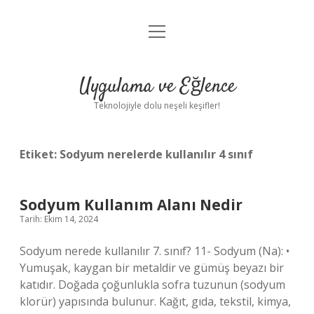
menüyü
Anasayfa
aç
Gizlilik Politikası
Uygulama ve Eğlence
Yasal Uyarı
Teknolojiyle dolu neşeli keşifler!
Hakkımızda
Etiket:
Sodyum nerelerde kullanılır 4 sınıf
Sodyum Kullanım Alanı Nedir
Tarih: Ekim 14, 2024
Sodyum nerede kullanılır 7. sınıf? 11- Sodyum (Na): •
Yumuşak, kaygan bir metaldir ve gümüş beyazı bir
katıdır. Doğada çoğunlukla sofra tuzunun (sodyum
klorür) yapısında bulunur. Kağıt, gıda, tekstil, kimya,