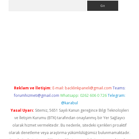
Arama
etexper
Reklam ve İletişim:
E-mail:
backlinkpaneli@gmail.com
Teams:
forumhizmeti@gmail.com
Whatsapp: 0262 606 0 726
Telegram:
@karabul
Yasal Uyarı:
Sitemiz, 5651 Sayılı Kanun gereğince Bilgi Teknolojileri
ve İletişim Kurumu (BTK) tarafından onaylanmış bir Yer Sağlayıcı
olarak hizmet vermektedir. Bu nedenle, sitedeki içerikleri proaktif
olarak denetleme veya araştırma yükümlülüğümüz bulunmamaktadır.