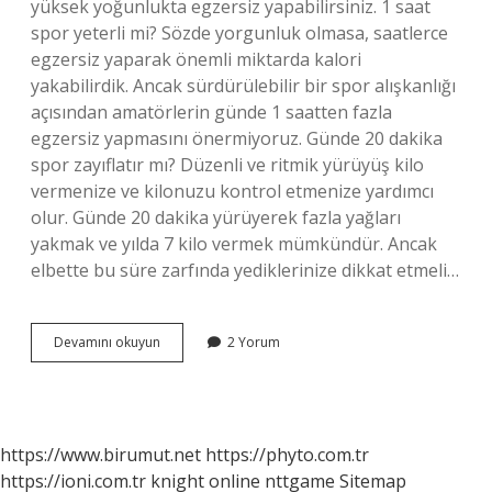
yüksek yoğunlukta egzersiz yapabilirsiniz. 1 saat
spor yeterli mi? Sözde yorgunluk olmasa, saatlerce
egzersiz yaparak önemli miktarda kalori
yakabilirdik. Ancak sürdürülebilir bir spor alışkanlığı
açısından amatörlerin günde 1 saatten fazla
egzersiz yapmasını önermiyoruz. Günde 20 dakika
spor zayıflatır mı? Düzenli ve ritmik yürüyüş kilo
vermenize ve kilonuzu kontrol etmenize yardımcı
olur. Günde 20 dakika yürüyerek fazla yağları
yakmak ve yılda 7 kilo vermek mümkündür. Ancak
elbette bu süre zarfında yediklerinize dikkat etmeli…
Evde
Devamını okuyun
2 Yorum
Kaç
Dakika
Spor
Yapılmalı
https://www.birumut.net
https://phyto.com.tr
https://ioni.com.tr
knight online
nttgame
Sitemap