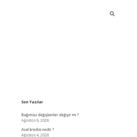
Sidebar
Son Yazılar
betexper
Bağımsız değişkenler değişir mi ?
Ağustos 6, 2026
Aval kredisi nedir ?
Ağustos 4, 2026