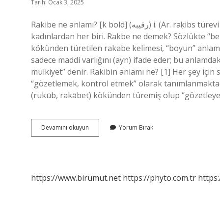
Tarih: Ocak 3, 2025
Rakibe ne anlamı? [k bold] (ﺭﻗﻴﺒﻪ) i. (Ar. raḳіbs türevi form raḳіbe) Kadın rakip, kendi aralarında rakip olan
kadınlardan her biri. Rakbe ne demek? Sözlükte “b
kökünden türetilen rakabe kelimesi, “boyun” anlamın
sadece maddi varlığını (ayn) ifade eder; bu anlamdak
mülkiyet” denir. Rakibin anlamı ne? [1] Her şey için
“gözetlemek, kontrol etmek” olarak tanımlanmaktad
(rukūb, rakābet) kökünden türemiş olup “gözetleyen
Rakibe
Devamını okuyun
Yorum Bırak
Isminin
Anlamı
Ne
https://www.birumut.net
https://phyto.com.tr
https: