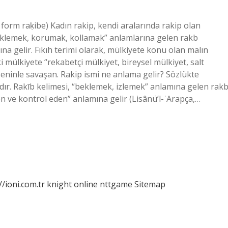
eklemek, korumak, kollamak” anlamlarına gelen rakb
a gelir. Fıkıh terimi olarak, mülkiyete konu olan malın
i mülkiyete “rekabetçi mülkiyet, bireysel mülkiyet, salt
 seninle savaşan. Rakip ismi ne anlama gelir? Sözlükte
ır. Rakīb kelimesi, “beklemek, izlemek” anlamına gelen rak
 ve kontrol eden” anlamına gelir (Lisânü’l-ʿArapça,…
//ioni.com.tr
knight online
nttgame
Sitemap