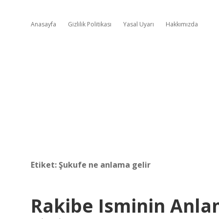
Anasayfa
Gizlilik Politikası
Yasal Uyarı
Hakkımızda
Etiket:
Şukufe ne anlama gelir
Rakibe Isminin Anla