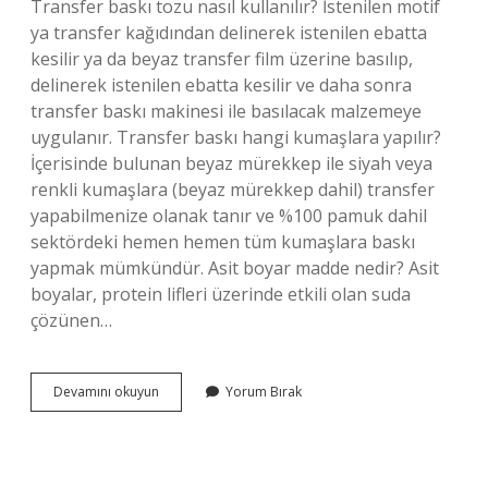
Transfer baskı tozu nasıl kullanılır? İstenilen motif
ya transfer kağıdından delinerek istenilen ebatta
kesilir ya da beyaz transfer film üzerine basılıp,
delinerek istenilen ebatta kesilir ve daha sonra
transfer baskı makinesi ile basılacak malzemeye
uygulanır. Transfer baskı hangi kumaşlara yapılır?
İçerisinde bulunan beyaz mürekkep ile siyah veya
renkli kumaşlara (beyaz mürekkep dahil) transfer
yapabilmenize olanak tanır ve %100 pamuk dahil
sektördeki hemen hemen tüm kumaşlara baskı
yapmak mümkündür. Asit boyar madde nedir? Asit
boyalar, protein lifleri üzerinde etkili olan suda
çözünen…
Transfer
Devamını okuyun
Yorum Bırak
Baskıda
Hangi
Boyar
Madde