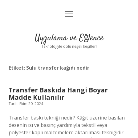
menüyü
Anasayfa
aç
Gizlilik Politikası
Uygulama ve Eğlence
Yasal Uyarı
Teknolojiyle dolu neşeli keşifler!
Hakkımızda
Etiket:
Sulu transfer kağıdı nedir
Transfer Baskıda Hangi Boyar
Madde Kullanılır
Tarih: Ekim 20, 2024
Transfer baskı tekniği nedir? Kâğıt üzerine basılan
desenin ısı ve basınç yardımıyla tekstil veya
polyester kaplı malzemelere aktarılması tekniğidir.