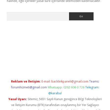
halinde, ilgili içerikler yasal süre içerisinde sitemizden kaldırılacaktır.
Arama
etexper
Reklam ve İletişim:
E-mail:
backlinkpaneli@gmail.com
Teams:
forumhizmeti@gmail.com
Whatsapp: 0262 606 0 726
Telegram:
@karabul
Yasal Uyarı:
Sitemiz, 5651 Sayılı Kanun gereğince Bilgi Teknolojileri
ve İletişim Kurumu (BTK) tarafından onaylanmış bir Yer Sağlayıcı