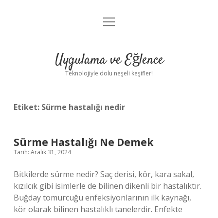
menüyü
Anasayfa
aç
Gizlilik Politikası
Uygulama ve Eğlence
Yasal Uyarı
Teknolojiyle dolu neşeli keşifler!
Hakkımızda
Etiket:
Sürme hastalığı nedir
Sürme Hastalığı Ne Demek
Tarih: Aralık 31, 2024
Bitkilerde sürme nedir? Saç derisi, kör, kara sakal,
kızılcık gibi isimlerle de bilinen dikenli bir hastalıktır.
Buğday tomurcuğu enfeksiyonlarının ilk kaynağı,
kör olarak bilinen hastalıklı tanelerdir. Enfekte