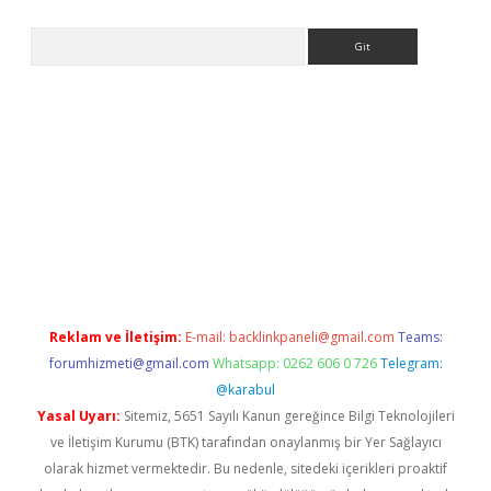
Arama
etexper
Reklam ve İletişim:
E-mail:
backlinkpaneli@gmail.com
Teams:
forumhizmeti@gmail.com
Whatsapp: 0262 606 0 726
Telegram:
@karabul
Yasal Uyarı:
Sitemiz, 5651 Sayılı Kanun gereğince Bilgi Teknolojileri
ve İletişim Kurumu (BTK) tarafından onaylanmış bir Yer Sağlayıcı
olarak hizmet vermektedir. Bu nedenle, sitedeki içerikleri proaktif