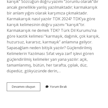
karışık” Sözcüğün doğru yazımı “zorunlu olarak”dır
ancak genellikle yanlış yazılmaktadır; karmakarışık
bir anlam yığını olarak karşımıza çıkmaktadır.
Karmakarışık nasıl yazılır TDK 2024? TDK’ya göre
karışık kelimesinin doğru yazımı “karışık”tır.
Karmakarışık ne demek TDK? Türk Dil Kurumu’na
göre kaotik kelimesi “karmaşık, dağınık, çok karışık,
huzursuz, kararsız, karmaşık” anlamına geliyor.
Sapasağlam neden bitişik yazılır? Güçlendirilmiş
Kelimelerin Yazılması: Sıfat veya zarf işlevi gören
güçlendirilmiş kelimeler yan yana yazılır: açık,
tamamlanmış, bütün, her tarafta, çıplak, düz,
düpedüz, gökyüzünde derin,…
Karmakarışık
Devamını okuyun
Yorum Bırak
Neden
Bitişik