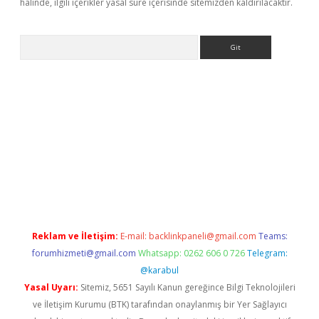
halinde, ilgili içerikler yasal süre içerisinde sitemizden kaldırılacaktır.
Arama
etexper
Reklam ve İletişim:
E-mail:
backlinkpaneli@gmail.com
Teams:
forumhizmeti@gmail.com
Whatsapp: 0262 606 0 726
Telegram:
@karabul
Yasal Uyarı:
Sitemiz, 5651 Sayılı Kanun gereğince Bilgi Teknolojileri
ve İletişim Kurumu (BTK) tarafından onaylanmış bir Yer Sağlayıcı