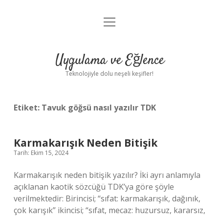
menüyü
Anasayfa
aç
Gizlilik Politikası
Uygulama ve Eğlence
Yasal Uyarı
Teknolojiyle dolu neşeli keşifler!
Hakkımızda
Etiket:
Tavuk göğsü nasıl yazılır TDK
Karmakarışık Neden Bitişik
Tarih: Ekim 15, 2024
Karmakarışık neden bitişik yazılır? İki ayrı anlamıyla
açıklanan kaotik sözcüğü TDK’ya göre şöyle
verilmektedir: Birincisi; “sıfat: karmakarışık, dağınık,
çok karışık” ikincisi; “sıfat, mecaz: huzursuz, kararsız,