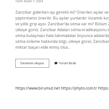
Tarih: Kasım 7, 2024
Zanzibar giderken aşı gerekli mi? Önerilen aşılar ve 
yaptırmanız önerilir. Bu aşılar şunlardır: kızamık-kı
ve yıllık grip aşısı. Zanzibar’da sıtma var mı? Bölü
ülkeye göre). Zanzibar Adaları sıtma eradikasyonu için
sıtma bulaşması hala takımadalar boyunca adalarda
sıtma önleme hakkında bilgi, ülkeye göre). Zanzibar A
miktar başarı elde etmiş olsa…
Zanzibar
Devamını okuyun
Yorum Bırak
Için
Aşı
Gerekli
Mi
https://www.birumut.net
https://phyto.com.tr
https: